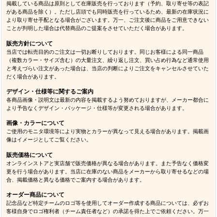
掲載している商品は原則として在庫販売を行っております（予約、取り寄せ等の表記
がある商品を除く）。ただし店頭でも同時販売を行っているため、最新の在庫状況に
より取り寄せ手配となる場合がございます。万一、ご注文後に商品をご用意できない
ことが判明した場合は代替商品のご提案をさせていただく場合があります。
販売方針について
当店では転売目的のご注文は一切お断りしております。同じお客様による同一商品
（複数カラー・サイズ含む）の大量注文、繰り返し注文、買い占め行為など通常使用
と考えづらい注文があった場合は、当店の判断によりご注文をキャンセルさせていた
だく場合があります。
デザイン・仕様等に関するご案内
各商品画像・説明文は最新の内容を掲載するよう努めておりますが、メーカー都合に
より予告なくデザイン・パッケージ・仕様等が変更される場合があります。
画像・カラーについて
ご使用のモニタ環境等により実物とカラーが異なって見える場合があります。掲載画
像はイメージとしてご覧ください。
販売価格について
オンラインストアと実店舗で販売価格が異なる場合があります。また予告なく価格変
更を行う場合があります。当店に在庫のない商品をメーカーから取り寄せるなどの場
合、掲載価格と異なる価格でご案内する場合があります。
オーダー商品について
記念品など特定チームのロゴ等を使用してオーダー作成する商品については、必ずお
客様自身でロゴ権利者（チーム責任者など）の承諾を得た上でご依頼ください。万一