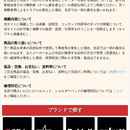
記念品など特定チームのロゴ等を使用してオーダー作成する商品については、必ずお
客様自身でロゴ権利者（チーム責任者など）の承諾を得た上でご依頼ください。万一
無断使用によるトラブルが発生した場合、当店では一切の責任を負いかねます。
掲載内容について
当サイトに掲載している画像、説明文、コンテンツ内容等のすべての情報について、
当サイトの許可無く無断での使用・流用・引用等を行うことを一切禁止します（キャ
プチャ画像含む）。
商品の取り扱いについて
万一商品を本来の目的以外で使用して事故等が発生した場合、当店では一切の責任を
負いかねます。またメーカーおよび当店が推奨する以外の方法で管理（洗濯含む）を
行い破損等が発生した場合、使用状況に関わらず交換・返品はできません。
返品・交換、お支払い、送料等について
ご注文商品の返品・交換、お支払い、送料など当店のご利用については
ご利用ガイド
をご確認ください。
修理対応について
当店で購入いただいたヘルメット、ショルダーパッドの修理対応については
こちら
をご確認ください。
ブランドで探す