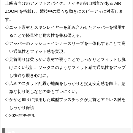
上級者向けのアメフトスパイク。ナイキの独自機能である AIR
ZOOM を搭載し、競技中の様々な動きにスピーディに対応しま
す。
◇ニット素材とスキンレイヤーを組み合わせたアッパーを採用す
ることで軽量性と耐久性を兼ね備える。
◇アッパーのメッシュ～インナースリーブを一体化することで高
い通気性とフィット感を実現。
◇足首周りは柔らかい素材で覆うことでしっかりとフィットし脱
げにくい設計。ソックスのようなフィット感で通気性をアップ
し快適な履き心地に。
◇広めのスタッド配置が地面をしっかりと捉え安定感を向上。急
激な切り返しなどの際もブレにくい。
◇かかと周りに採用した成型プラスチックが足首とアキレス腱を
しっかり保護。
◇2026年モデル