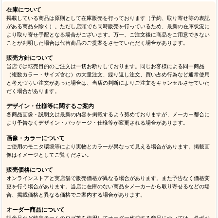
在庫について
掲載している商品は原則として在庫販売を行っております（予約、取り寄せ等の表記
がある商品を除く）。ただし店頭でも同時販売を行っているため、最新の在庫状況に
より取り寄せ手配となる場合がございます。万一、ご注文後に商品をご用意できない
ことが判明した場合は代替商品のご提案をさせていただく場合があります。
販売方針について
当店では転売目的のご注文は一切お断りしております。同じお客様による同一商品
（複数カラー・サイズ含む）の大量注文、繰り返し注文、買い占め行為など通常使用
と考えづらい注文があった場合は、当店の判断によりご注文をキャンセルさせていた
だく場合があります。
デザイン・仕様等に関するご案内
各商品画像・説明文は最新の内容を掲載するよう努めておりますが、メーカー都合に
より予告なくデザイン・パッケージ・仕様等が変更される場合があります。
画像・カラーについて
ご使用のモニタ環境等により実物とカラーが異なって見える場合があります。掲載画
像はイメージとしてご覧ください。
販売価格について
オンラインストアと実店舗で販売価格が異なる場合があります。また予告なく価格変
更を行う場合があります。当店に在庫のない商品をメーカーから取り寄せるなどの場
合、掲載価格と異なる価格でご案内する場合があります。
オーダー商品について