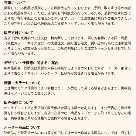
在庫について
掲載している商品は原則として在庫販売を行っております（予約、取り寄せ等の表記
がある商品を除く）。ただし店頭でも同時販売を行っているため、最新の在庫状況に
より取り寄せ手配となる場合がございます。万一、ご注文後に商品をご用意できない
ことが判明した場合は代替商品のご提案をさせていただく場合があります。
販売方針について
当店では転売目的のご注文は一切お断りしております。同じお客様による同一商品
（複数カラー・サイズ含む）の大量注文、繰り返し注文、買い占め行為など通常使用
と考えづらい注文があった場合は、当店の判断によりご注文をキャンセルさせていた
だく場合があります。
デザイン・仕様等に関するご案内
各商品画像・説明文は最新の内容を掲載するよう努めておりますが、メーカー都合に
より予告なくデザイン・パッケージ・仕様等が変更される場合があります。
画像・カラーについて
ご使用のモニタ環境等により実物とカラーが異なって見える場合があります。掲載画
像はイメージとしてご覧ください。
販売価格について
オンラインストアと実店舗で販売価格が異なる場合があります。また予告なく価格変
更を行う場合があります。当店に在庫のない商品をメーカーから取り寄せるなどの場
合、掲載価格と異なる価格でご案内する場合があります。
オーダー商品について
記念品など特定チームのロゴ等を使用してオーダー作成する商品については、必ずお