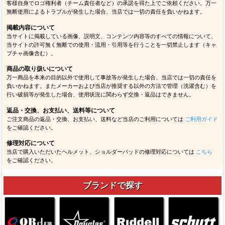
客様自身でロゴ権利者（チーム責任者など）の承諾を得た上でご依頼ください。万一
無断使用によるトラブルが発生した場合、当店では一切の責任を負いかねます。
掲載内容について
当サイトに掲載している画像、説明文、コンテンツ内容等のすべての情報について、
当サイトの許可無く無断での使用・流用・引用等を行うことを一切禁止します（キャ
プチャ画像含む）。
商品の取り扱いについて
万一商品を本来の目的以外で使用して事故等が発生した場合、当店では一切の責任を
負いかねます。またメーカーおよび当店が推奨する以外の方法で管理（洗濯含む）を
行い破損等が発生した場合、使用状況に関わらず交換・返品はできません。
返品・交換、お支払い、送料等について
ご注文商品の返品・交換、お支払い、送料など当店のご利用については
ご利用ガイド
をご確認ください。
修理対応について
当店で購入いただいたヘルメット、ショルダーパッドの修理対応については
こちら
をご確認ください。
ブランドで探す