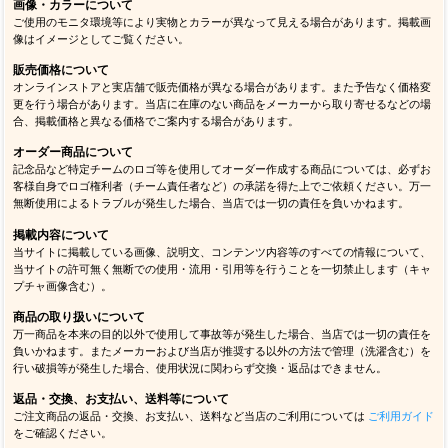
画像・カラーについて
ご使用のモニタ環境等により実物とカラーが異なって見える場合があります。掲載画
像はイメージとしてご覧ください。
販売価格について
オンラインストアと実店舗で販売価格が異なる場合があります。また予告なく価格変
更を行う場合があります。当店に在庫のない商品をメーカーから取り寄せるなどの場
合、掲載価格と異なる価格でご案内する場合があります。
オーダー商品について
記念品など特定チームのロゴ等を使用してオーダー作成する商品については、必ずお
客様自身でロゴ権利者（チーム責任者など）の承諾を得た上でご依頼ください。万一
無断使用によるトラブルが発生した場合、当店では一切の責任を負いかねます。
掲載内容について
当サイトに掲載している画像、説明文、コンテンツ内容等のすべての情報について、
当サイトの許可無く無断での使用・流用・引用等を行うことを一切禁止します（キャ
プチャ画像含む）。
商品の取り扱いについて
万一商品を本来の目的以外で使用して事故等が発生した場合、当店では一切の責任を
負いかねます。またメーカーおよび当店が推奨する以外の方法で管理（洗濯含む）を
行い破損等が発生した場合、使用状況に関わらず交換・返品はできません。
返品・交換、お支払い、送料等について
ご注文商品の返品・交換、お支払い、送料など当店のご利用については
ご利用ガイド
をご確認ください。