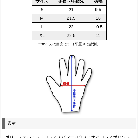
サイズ
手首～中指先
横幅
S
21
9.5
M
21.5
10
L
22
10.5
XL
22.5
11
※サイズは目安です（平置きで計測）
素材
ポリエステル／シリコン／スパンデックス／ナイロン／ポリウレ