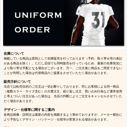
在庫について
掲載している商品は原則として在庫販売を行っております（予約、取り寄せ等の表記
がある商品を除く）。ただし店頭でも同時販売を行っているため、最新の在庫状況に
より取り寄せ手配となる場合がございます。万一、ご注文後に商品をご用意できない
ことが判明した場合は代替商品のご提案をさせていただく場合があります。
販売方針について
当店では転売目的のご注文は一切お断りしております。同じお客様による同一商品
（複数カラー・サイズ含む）の大量注文、繰り返し注文、買い占め行為など通常使用
と考えづらい注文があった場合は、当店の判断によりご注文をキャンセルさせていた
だく場合があります。
デザイン・仕様等に関するご案内
各商品画像・説明文は最新の内容を掲載するよう努めておりますが、メーカー都合に
より予告なくデザイン・パッケージ・仕様等が変更される場合があります。