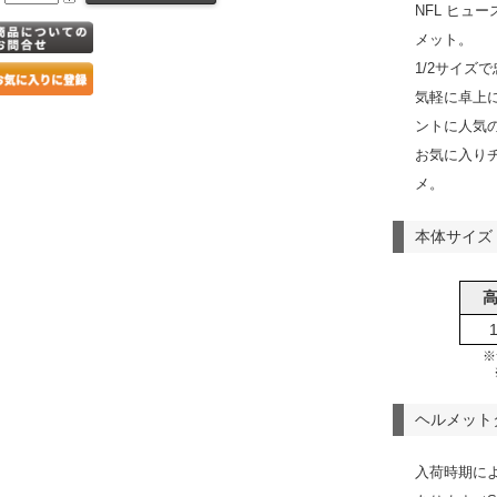
NFL ヒュ
メット。
1/2サイズ
気軽に卓上
ントに人気
お気に入り
メ。
本体サイズ
※
ヘルメット
入荷時期に