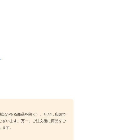
ト
表記がある商品を除く）。ただし店頭で
ございます。万一、ご注文後に商品をご
ります。