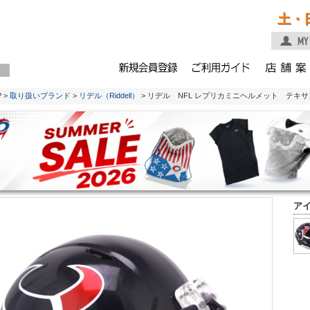
土・
P
>
取り扱いブランド
>
リデル（Riddell）
> リデル NFL レプリカミニヘルメット テキ
ア