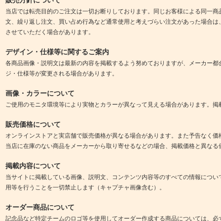
当店では転売目的のご注文は一切お断りしております。同じお客様による同一商
文、繰り返し注文、買い占め行為など通常使用と考えづらい注文があった場合は
させていただく場合があります。
デザイン・仕様等に関するご案内
各商品画像・説明文は最新の内容を掲載するよう努めておりますが、メーカー都
ジ・仕様等が変更される場合があります。
画像・カラーについて
ご使用のモニタ環境等により実物とカラーが異なって見える場合があります。掲
販売価格について
オンラインストアと実店舗で販売価格が異なる場合があります。また予告なく価
当店に在庫のない商品をメーカーから取り寄せるなどの場合、掲載価格と異なる
掲載内容について
当サイトに掲載している画像、説明文、コンテンツ内容等のすべての情報につい
用等を行うことを一切禁止します（キャプチャ画像含む）。
オーダー商品について
記念品など特定チームのロゴ等を使用してオーダー作成する商品については、必