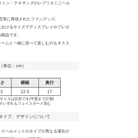
ーストン・テキサンズのレプリカミニヘル
で忠実に再現されたファングッズ。
におけるサイズでディスプレイやプレゼ
の商品です。
チームと一緒に並べて楽しむのもオスス
（単位：cm）
高さ
横幅
奥行
13
12.5
17
サイズは目安です(平置きで計測)
※いずれもフェイスガード含む
タイプ、デザインについて
よりヘルメットのタイプが異なる場合が