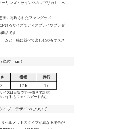
ーオーリンズ・セインツのレプリカミニヘ
で忠実に再現されたファングッズ。
におけるサイズでディスプレイやプレゼ
の商品です。
チームと一緒に並べて楽しむのもオスス
（単位：cm）
高さ
横幅
奥行
13
12.5
17
サイズは目安です(平置きで計測)
※いずれもフェイスガード含む
タイプ、デザインについて
よりヘルメットのタイプが異なる場合が