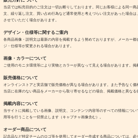
当店では転売目的のご注文は一切お断りしております。同じお客様による同一商
文、繰り返し注文、買い占め行為など通常使用と考えづらい注文があった場合は
させていただく場合があります。
デザイン・仕様等に関するご案内
各商品画像・説明文は最新の内容を掲載するよう努めておりますが、メーカー都
ジ・仕様等が変更される場合があります。
画像・カラーについて
ご使用のモニタ環境等により実物とカラーが異なって見える場合があります。掲
販売価格について
オンラインストアと実店舗で販売価格が異なる場合があります。また予告なく価
当店に在庫のない商品をメーカーから取り寄せるなどの場合、掲載価格と異なる
掲載内容について
当サイトに掲載している画像、説明文、コンテンツ内容等のすべての情報につい
用等を行うことを一切禁止します（キャプチャ画像含む）。
オーダー商品について
記念品など特定チームのロゴ等を使用してオーダー作成する商品については、必