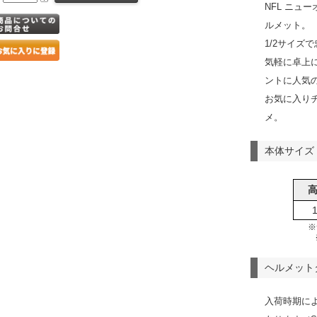
NFL ニュ
ルメット。
1/2サイズ
気軽に卓上
ントに人気
お気に入り
メ。
本体サイズ
※
ヘルメット
入荷時期に