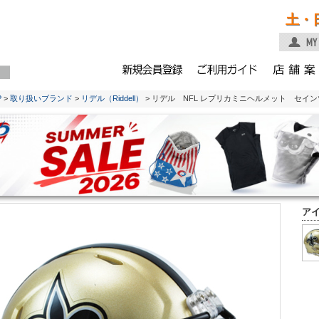
土・
P
>
取り扱いブランド
>
リデル（Riddell）
> リデル NFL レプリカミニヘルメット セイン
ア