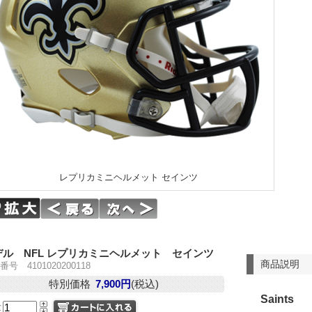
レプリカミニヘルメット セインツ
デル NFL レプリカミニヘルメット セインツ
商品説明
号 4101020200118
特別価格
7,900円
(税込)
Saints
量