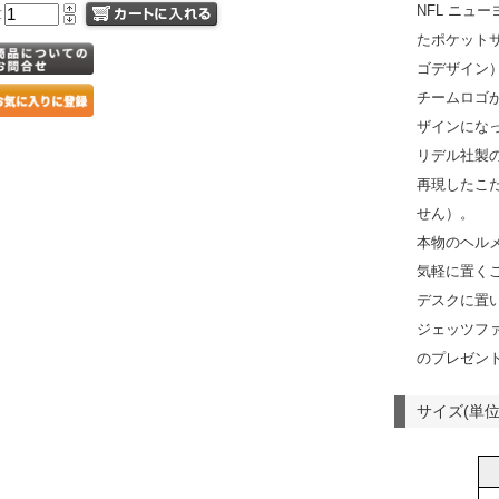
NFL ニュ
量
たポケットサ
ゴデザイン
チームロゴ
ザインにな
リデル社製
再現したこ
せん）。
本物のヘル
気軽に置く
デスクに置
ジェッツフ
のプレゼン
サイズ(単位