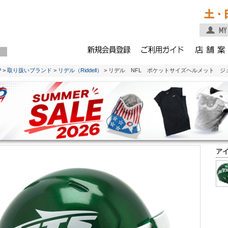
土・
P
>
取り扱いブランド
>
リデル（Riddell）
> リデル NFL ポケットサイズヘルメット ジ
ア