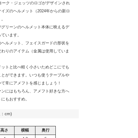
ーヨーク・ジェッツのロゴがデザインされ
イズのヘルメット（2024年からの新ロ
）。
がグリーンのヘルメット本体に映えるデ
っています。
のヘルメット、フェイスガードの形状を
だわりのアイテム（金属は使用していま
メットと比べ軽く小さいためどこにでも
ことができます。いつも使うテーブルや
いて常にアメフトを感じましょう！
ァンにはもちろん、アメフト好きな方へ
トにもおすすめ。
：cm)
高さ
横幅
奥行