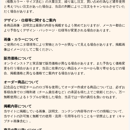
（複数カラー・サイズ含む）の大量注文、繰り返し注文、買い占め行為など通常使用
と考えづらい注文があった場合は、当店の判断によりご注文をキャンセルさせていた
だく場合があります。
デザイン・仕様等に関するご案内
各商品画像・説明文は最新の内容を掲載するよう努めておりますが、メーカー都合に
より予告なくデザイン・パッケージ・仕様等が変更される場合があります。
画像・カラーについて
ご使用のモニタ環境等により実物とカラーが異なって見える場合があります。掲載画
像はイメージとしてご覧ください。
販売価格について
オンラインストアと実店舗で販売価格が異なる場合があります。また予告なく価格変
更を行う場合があります。当店に在庫のない商品をメーカーから取り寄せるなどの場
合、掲載価格と異なる価格でご案内する場合があります。
オーダー商品について
記念品など特定チームのロゴ等を使用してオーダー作成する商品については、必ずお
客様自身でロゴ権利者（チーム責任者など）の承諾を得た上でご依頼ください。万一
無断使用によるトラブルが発生した場合、当店では一切の責任を負いかねます。
掲載内容について
当サイトに掲載している画像、説明文、コンテンツ内容等のすべての情報について、
当サイトの許可無く無断での使用・流用・引用等を行うことを一切禁止します（キャ
プチャ画像含む）。