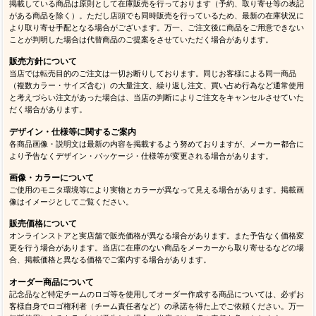
掲載している商品は原則として在庫販売を行っております（予約、取り寄せ等の表記
がある商品を除く）。ただし店頭でも同時販売を行っているため、最新の在庫状況に
より取り寄せ手配となる場合がございます。万一、ご注文後に商品をご用意できない
ことが判明した場合は代替商品のご提案をさせていただく場合があります。
販売方針について
当店では転売目的のご注文は一切お断りしております。同じお客様による同一商品
（複数カラー・サイズ含む）の大量注文、繰り返し注文、買い占め行為など通常使用
と考えづらい注文があった場合は、当店の判断によりご注文をキャンセルさせていた
だく場合があります。
デザイン・仕様等に関するご案内
各商品画像・説明文は最新の内容を掲載するよう努めておりますが、メーカー都合に
より予告なくデザイン・パッケージ・仕様等が変更される場合があります。
画像・カラーについて
ご使用のモニタ環境等により実物とカラーが異なって見える場合があります。掲載画
像はイメージとしてご覧ください。
販売価格について
オンラインストアと実店舗で販売価格が異なる場合があります。また予告なく価格変
更を行う場合があります。当店に在庫のない商品をメーカーから取り寄せるなどの場
合、掲載価格と異なる価格でご案内する場合があります。
オーダー商品について
記念品など特定チームのロゴ等を使用してオーダー作成する商品については、必ずお
客様自身でロゴ権利者（チーム責任者など）の承諾を得た上でご依頼ください。万一