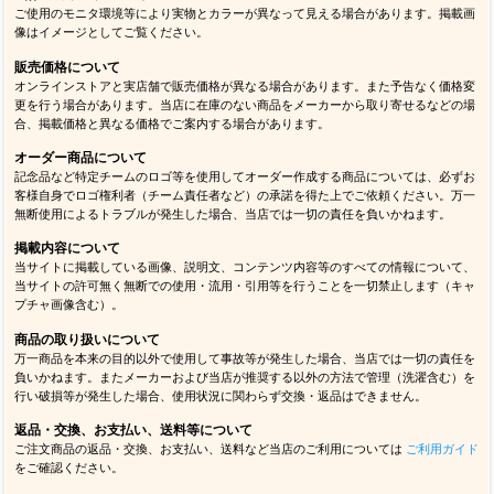
ご使用のモニタ環境等により実物とカラーが異なって見える場合があります。掲載画
像はイメージとしてご覧ください。
販売価格について
オンラインストアと実店舗で販売価格が異なる場合があります。また予告なく価格変
更を行う場合があります。当店に在庫のない商品をメーカーから取り寄せるなどの場
合、掲載価格と異なる価格でご案内する場合があります。
オーダー商品について
記念品など特定チームのロゴ等を使用してオーダー作成する商品については、必ずお
客様自身でロゴ権利者（チーム責任者など）の承諾を得た上でご依頼ください。万一
無断使用によるトラブルが発生した場合、当店では一切の責任を負いかねます。
掲載内容について
当サイトに掲載している画像、説明文、コンテンツ内容等のすべての情報について、
当サイトの許可無く無断での使用・流用・引用等を行うことを一切禁止します（キャ
プチャ画像含む）。
商品の取り扱いについて
万一商品を本来の目的以外で使用して事故等が発生した場合、当店では一切の責任を
負いかねます。またメーカーおよび当店が推奨する以外の方法で管理（洗濯含む）を
行い破損等が発生した場合、使用状況に関わらず交換・返品はできません。
返品・交換、お支払い、送料等について
ご注文商品の返品・交換、お支払い、送料など当店のご利用については
ご利用ガイド
をご確認ください。