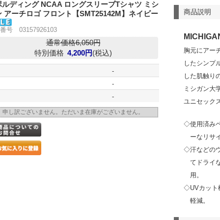
ルディング NCAA ロングスリーブTシャツ ミシ
商品説明
 アーチロゴ フロント【SMT25142M】ネイビー
番号 03157926103
MICHIGA
通常価格6,050円
胸元にアーチ
特別価格
4,200円
(税込)
したシンプ
-
した肌触り
-
ミシガン大
-
ユニセック
申し訳ございません。ただいま在庫がございません。
◇使用済み
ーなリサ
◇汗などの
てドライ
用。
◇UVカット
軽減。