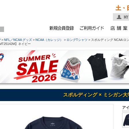
土・
P
>
NFL／NCAA グッズ
>
NCAA（カレッジ）
>
ロングTシャツ
> スポルディング NCAA 
MT25142M】ネイビー
スポルディング × ミシガン大
ア