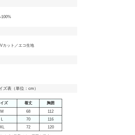
100%
UVカット／エコ生地
イズ表（単位：cm）
イズ
着丈
胸囲
M
68
112
L
70
116
XL
72
120