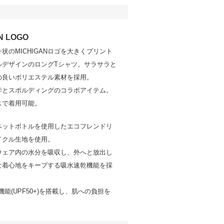
N LOGO
状のMICHIGANロゴを大きくプリント
ルデザインのロングTシャツ。サラサラと
の良いポリエステル素材を採用。
学とスポルディングのコラボアイテム。
スで着用可能。
ペットボトルを使用したエコフレンドリ
イクル生地を使用。
ウェア内の水分を吸収し、外へと放出し
な着心地をキープする吸水速乾機能を採
機能(UPF50+)を搭載し、肌への負担を