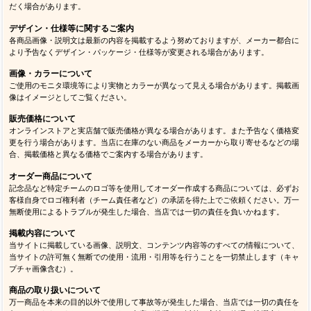
だく場合があります。
デザイン・仕様等に関するご案内
各商品画像・説明文は最新の内容を掲載するよう努めておりますが、メーカー都合に
より予告なくデザイン・パッケージ・仕様等が変更される場合があります。
画像・カラーについて
ご使用のモニタ環境等により実物とカラーが異なって見える場合があります。掲載画
像はイメージとしてご覧ください。
販売価格について
オンラインストアと実店舗で販売価格が異なる場合があります。また予告なく価格変
更を行う場合があります。当店に在庫のない商品をメーカーから取り寄せるなどの場
合、掲載価格と異なる価格でご案内する場合があります。
オーダー商品について
記念品など特定チームのロゴ等を使用してオーダー作成する商品については、必ずお
客様自身でロゴ権利者（チーム責任者など）の承諾を得た上でご依頼ください。万一
無断使用によるトラブルが発生した場合、当店では一切の責任を負いかねます。
掲載内容について
当サイトに掲載している画像、説明文、コンテンツ内容等のすべての情報について、
当サイトの許可無く無断での使用・流用・引用等を行うことを一切禁止します（キャ
プチャ画像含む）。
商品の取り扱いについて
万一商品を本来の目的以外で使用して事故等が発生した場合、当店では一切の責任を