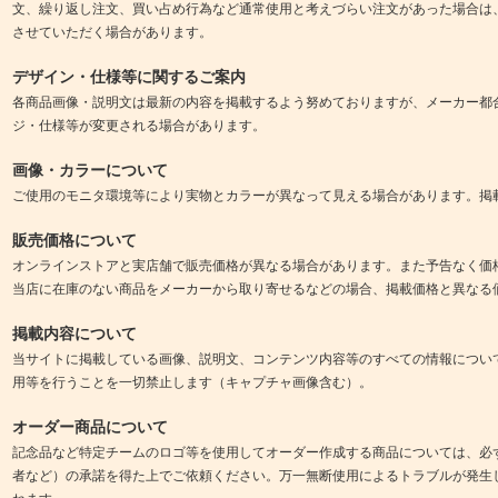
文、繰り返し注文、買い占め行為など通常使用と考えづらい注文があった場合は
させていただく場合があります。
デザイン・仕様等に関するご案内
各商品画像・説明文は最新の内容を掲載するよう努めておりますが、メーカー都
ジ・仕様等が変更される場合があります。
画像・カラーについて
ご使用のモニタ環境等により実物とカラーが異なって見える場合があります。掲
販売価格について
オンラインストアと実店舗で販売価格が異なる場合があります。また予告なく価
当店に在庫のない商品をメーカーから取り寄せるなどの場合、掲載価格と異なる
掲載内容について
当サイトに掲載している画像、説明文、コンテンツ内容等のすべての情報につい
用等を行うことを一切禁止します（キャプチャ画像含む）。
オーダー商品について
記念品など特定チームのロゴ等を使用してオーダー作成する商品については、必
者など）の承諾を得た上でご依頼ください。万一無断使用によるトラブルが発生