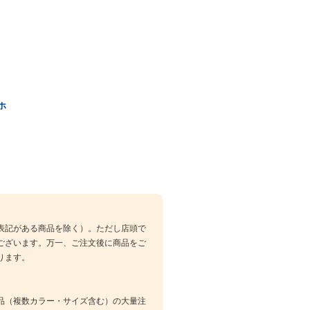
ホ
表記がある商品を除く）。ただし店頭で
ございます。万一、ご注文後に商品をご
ります。
品（複数カラー・サイズ含む）の大量注