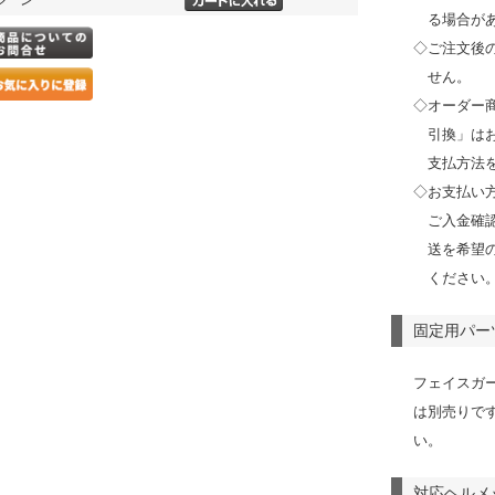
る場合が
◇ご注文後
せん。
◇オーダー
引換」は
支払方法
◇お支払い
ご入金確
送を希望
ください
固定用パー
フェイスガ
は別売りで
い。
対応ヘルメ