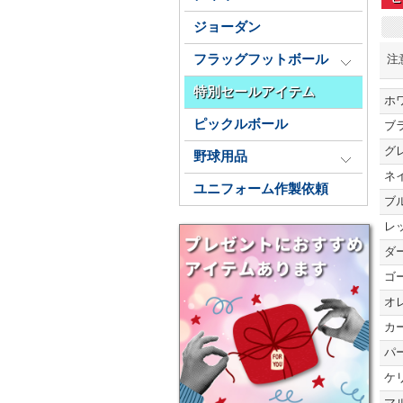
ジョーダン
注
フラッグフットボール
特別セールアイテム
ホ
ピックルボール
ブ
グ
野球用品
ネ
ユニフォーム作製依頼
ブ
レ
ダ
ゴ
オ
カ
パ
ケ
マ