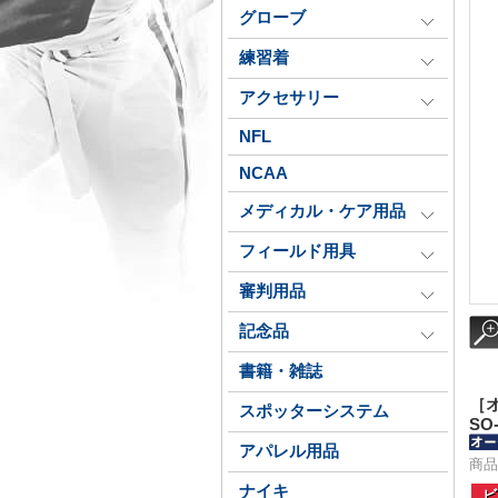
グローブ
練習着
アクセサリー
NFL
NCAA
メディカル・ケア用品
フィールド用具
審判用品
記念品
書籍・雑誌
［
スポッターシステム
SO-
アパレル用品
商品番
ナイキ
ビ