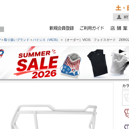
土・
P
>
取り扱いブランド
>
バイシス（VICIS）
> ［オーダー］VICIS フェイスガード ZERO2用 
カ