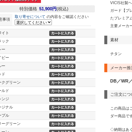
VICIS社
特別価格
51,900円
(税込)
ガード【プ
取り寄せについて
の内容をご確認ください
たプレミア
意事項
主要メーカ
ワイト
素材
ラック
レー
チタン
イビー
ルー
メーカー推
ッド
DB／WR／
ークグリーン
ールド
ご注文につ
レンジ
ージナル
この商品は
ープル
ダー商品で
リーグリーン
◇納期はあ
ルーン