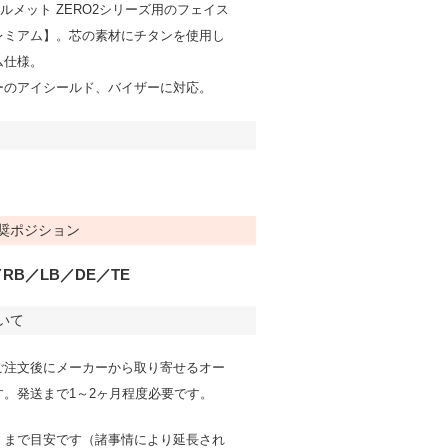
製ヘルメット ZERO2シリーズ用のフェイス
レミアム】。芯の素材にチタンを使用し
ム仕様。
ーのアイシールド、バイザーに対応。
奨ポジション
RB／LB／DE／TE
いて
ご注文後にメーカーから取り寄せるオー
す。発送まで1～2ヶ月程度必要です。
くまで目安です（諸事情により延長され