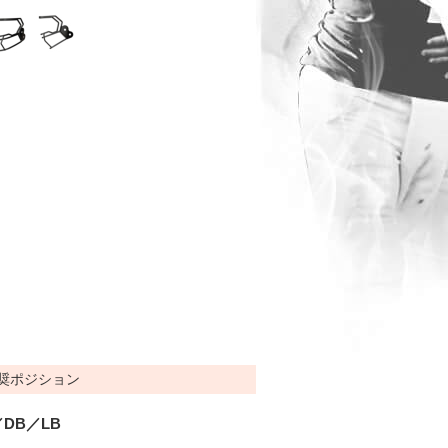
奨ポジション
DB／LB