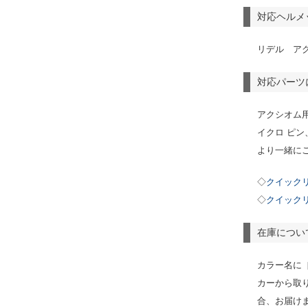
対応ヘルメ
リデル ア
対応パーツ
アクシオム
イクロ ピ
より一緒に
◇
クイックリ
◇
クイックリ
在庫につい
カラー名に
カーから取
合、お届けま