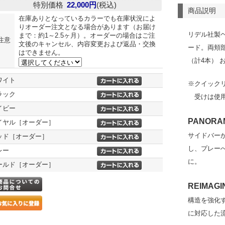
特別価格
22,000円
(税込)
商品説明
在庫ありとなっているカラーでも在庫状況によ
りオーダー注文となる場合があります（お届け
リデル社製
まで：約1～2.5ヶ月）。オーダーの場合はご注
注意
文後のキャンセル、内容変更および返品・交換
ード。両頬
はできません。
（計4本） 
ワイト
※クイック
ラック
受けは使
イビー
PANORAM
イヤル［オーダー］
サイドバー
ッド［オーダー］
し、プレー
レー
に。
ールド［オーダー］
REIMAGI
構造を強化
に対応した