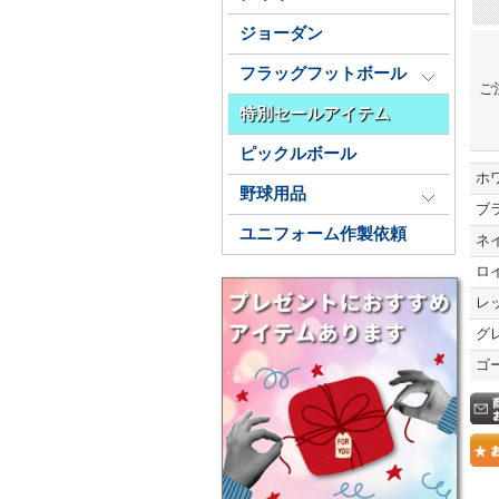
ジョーダン
フラッグフットボール
ご
特別セールアイテム
ピックルボール
ホ
野球用品
ブ
ユニフォーム作製依頼
ネ
ロ
レ
グ
ゴ