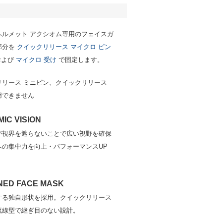
ヘルメット アクシオム専用のフェイスガ
部分を
クイックリリース マイクロ ピン
および
マイクロ 受け
で固定します。
リリース ミニピン、クイックリリース
用できません
IC VISION
が視界を遮らないことで広い視野を確保
への集中力を向上・パフォーマンスUP
NED FACE MASK
する独自形状を採用。クイックリリース
流線型で継ぎ目のない設計。