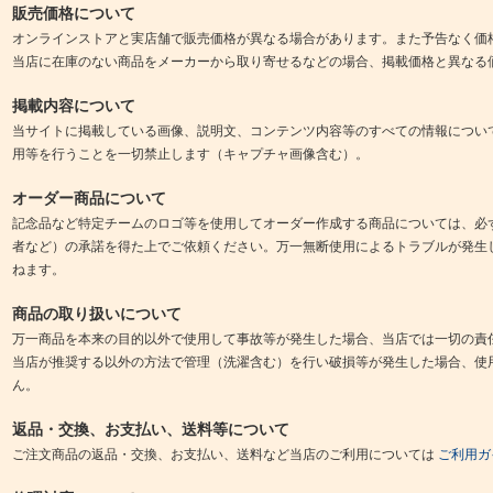
販売価格について
オンラインストアと実店舗で販売価格が異なる場合があります。また予告なく価
当店に在庫のない商品をメーカーから取り寄せるなどの場合、掲載価格と異なる
掲載内容について
当サイトに掲載している画像、説明文、コンテンツ内容等のすべての情報につい
用等を行うことを一切禁止します（キャプチャ画像含む）。
オーダー商品について
記念品など特定チームのロゴ等を使用してオーダー作成する商品については、必
者など）の承諾を得た上でご依頼ください。万一無断使用によるトラブルが発生
ねます。
商品の取り扱いについて
万一商品を本来の目的以外で使用して事故等が発生した場合、当店では一切の責
当店が推奨する以外の方法で管理（洗濯含む）を行い破損等が発生した場合、使
ん。
返品・交換、お支払い、送料等について
ご注文商品の返品・交換、お支払い、送料など当店のご利用については
ご利用ガ