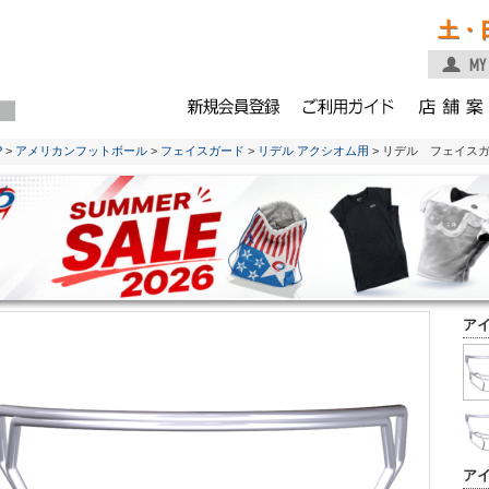
土・
P
>
アメリカンフットボール
>
フェイスガード
>
リデル アクシオム用
> リデル フェイスガ
ア
ア