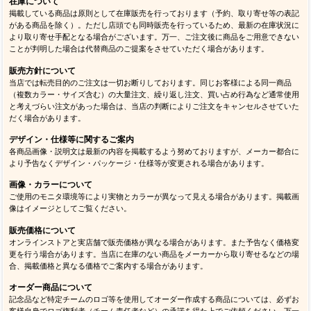
在庫について
掲載している商品は原則として在庫販売を行っております（予約、取り寄せ等の表記
がある商品を除く）。ただし店頭でも同時販売を行っているため、最新の在庫状況に
より取り寄せ手配となる場合がございます。万一、ご注文後に商品をご用意できない
ことが判明した場合は代替商品のご提案をさせていただく場合があります。
販売方針について
当店では転売目的のご注文は一切お断りしております。同じお客様による同一商品
（複数カラー・サイズ含む）の大量注文、繰り返し注文、買い占め行為など通常使用
と考えづらい注文があった場合は、当店の判断によりご注文をキャンセルさせていた
だく場合があります。
デザイン・仕様等に関するご案内
各商品画像・説明文は最新の内容を掲載するよう努めておりますが、メーカー都合に
より予告なくデザイン・パッケージ・仕様等が変更される場合があります。
画像・カラーについて
ご使用のモニタ環境等により実物とカラーが異なって見える場合があります。掲載画
像はイメージとしてご覧ください。
販売価格について
オンラインストアと実店舗で販売価格が異なる場合があります。また予告なく価格変
更を行う場合があります。当店に在庫のない商品をメーカーから取り寄せるなどの場
合、掲載価格と異なる価格でご案内する場合があります。
オーダー商品について
記念品など特定チームのロゴ等を使用してオーダー作成する商品については、必ずお