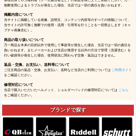
客様自身でロゴ権利者（チーム責任者など）の承諾を得た上でご依頼ください。万一
無断使用によるトラブルが発生した場合、当店では一切の責任を負いかねます。
掲載内容について
当サイトに掲載している画像、説明文、コンテンツ内容等のすべての情報について、
当サイトの許可無く無断での使用・流用・引用等を行うことを一切禁止します（キャ
プチャ画像含む）。
商品の取り扱いについて
万一商品を本来の目的以外で使用して事故等が発生した場合、当店では一切の責任を
負いかねます。またメーカーおよび当店が推奨する以外の方法で管理（洗濯含む）を
行い破損等が発生した場合、使用状況に関わらず交換・返品はできません。
返品・交換、お支払い、送料等について
ご注文商品の返品・交換、お支払い、送料など当店のご利用については
ご利用ガイド
をご確認ください。
修理対応について
当店で購入いただいたヘルメット、ショルダーパッドの修理対応については
こちら
をご確認ください。
ブランドで探す