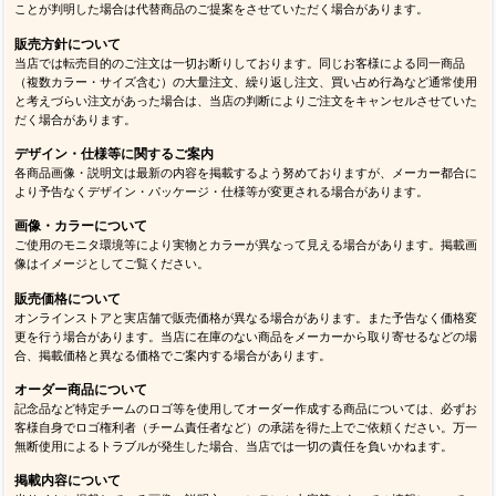
ことが判明した場合は代替商品のご提案をさせていただく場合があります。
販売方針について
当店では転売目的のご注文は一切お断りしております。同じお客様による同一商品
（複数カラー・サイズ含む）の大量注文、繰り返し注文、買い占め行為など通常使用
と考えづらい注文があった場合は、当店の判断によりご注文をキャンセルさせていた
だく場合があります。
デザイン・仕様等に関するご案内
各商品画像・説明文は最新の内容を掲載するよう努めておりますが、メーカー都合に
より予告なくデザイン・パッケージ・仕様等が変更される場合があります。
画像・カラーについて
ご使用のモニタ環境等により実物とカラーが異なって見える場合があります。掲載画
像はイメージとしてご覧ください。
販売価格について
オンラインストアと実店舗で販売価格が異なる場合があります。また予告なく価格変
更を行う場合があります。当店に在庫のない商品をメーカーから取り寄せるなどの場
合、掲載価格と異なる価格でご案内する場合があります。
オーダー商品について
記念品など特定チームのロゴ等を使用してオーダー作成する商品については、必ずお
客様自身でロゴ権利者（チーム責任者など）の承諾を得た上でご依頼ください。万一
無断使用によるトラブルが発生した場合、当店では一切の責任を負いかねます。
掲載内容について