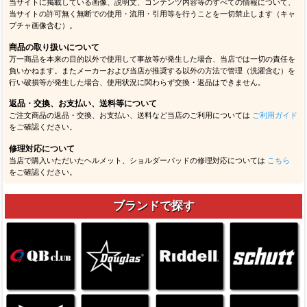
当サイトに掲載している画像、説明文、コンテンツ内容等のすべての情報について、
当サイトの許可無く無断での使用・流用・引用等を行うことを一切禁止します（キャ
プチャ画像含む）。
商品の取り扱いについて
万一商品を本来の目的以外で使用して事故等が発生した場合、当店では一切の責任を
負いかねます。またメーカーおよび当店が推奨する以外の方法で管理（洗濯含む）を
行い破損等が発生した場合、使用状況に関わらず交換・返品はできません。
返品・交換、お支払い、送料等について
ご注文商品の返品・交換、お支払い、送料など当店のご利用については
ご利用ガイド
をご確認ください。
修理対応について
当店で購入いただいたヘルメット、ショルダーパッドの修理対応については
こちら
をご確認ください。
ブランドで探す