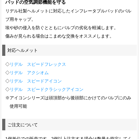
パッドの空気調節機能を守る
リデル社製ヘルメットに対応したインフレータブルパッドのバル
ブ用キャップ。
埃や砂の侵入を防ぐとともにバルブの劣化を軽減します。
傷みが見られる場合はこまめな交換をオススメします。
対応ヘルメット
◇
リデル スピードフレックス
◇
リデル アクシオム
◇
リデル スピードアイコン
◇
リデル スピードクラシックアイコン
※アイコンシリーズは頭頂部から後頭部にかけてのバルブにのみ
使用可能
ご注文について
1個単位での販売です。2個以上注文する場合は数量を指定してく