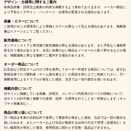
デザイン・仕様等に関するご案内
各商品画像・説明文は最新の内容を掲載するよう努めておりますが、メーカー都合に
より予告なくデザイン・パッケージ・仕様等が変更される場合があります。
画像・カラーについて
ご使用のモニタ環境等により実物とカラーが異なって見える場合があります。掲載画
像はイメージとしてご覧ください。
販売価格について
オンラインストアと実店舗で販売価格が異なる場合があります。また予告なく価格変
更を行う場合があります。当店に在庫のない商品をメーカーから取り寄せるなどの場
合、掲載価格と異なる価格でご案内する場合があります。
オーダー商品について
記念品など特定チームのロゴ等を使用してオーダー作成する商品については、必ずお
客様自身でロゴ権利者（チーム責任者など）の承諾を得た上でご依頼ください。万一
無断使用によるトラブルが発生した場合、当店では一切の責任を負いかねます。
掲載内容について
当サイトに掲載している画像、説明文、コンテンツ内容等のすべての情報について、
当サイトの許可無く無断での使用・流用・引用等を行うことを一切禁止します（キャ
プチャ画像含む）。
商品の取り扱いについて
万一商品を本来の目的以外で使用して事故等が発生した場合、当店では一切の責任を
負いかねます。またメーカーおよび当店が推奨する以外の方法で管理（洗濯含む）を
行い破損等が発生した場合、使用状況に関わらず交換・返品はできません。