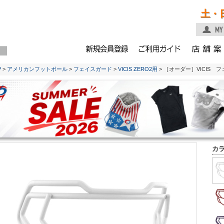
土・
P
>
アメリカンフットボール
>
フェイスガード
>
VICIS ZERO2用
> ［オーダー］VICIS フ
カ