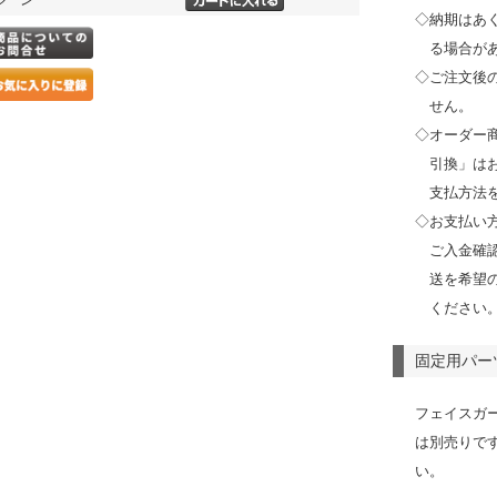
◇納期はあ
る場合が
◇ご注文後
せん。
◇オーダー
引換」は
支払方法
◇お支払い
ご入金確
送を希望
ください
固定用パー
フェイスガ
は別売りで
い。