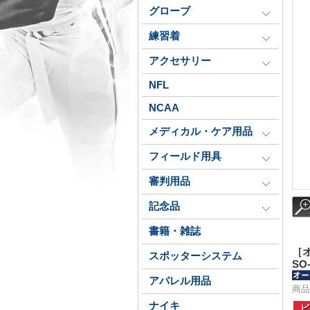
グローブ
練習着
アクセサリー
NFL
NCAA
メディカル・ケア用品
フィールド用具
審判用品
記念品
書籍・雑誌
［
スポッターシステム
SO-
アパレル用品
商品番
ナイキ
ビ