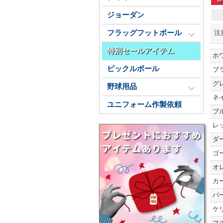
ジョーダン
注
フラッグフットボール
特別セールアイテム
ホ
ピックルボール
ブ
グ
野球用品
ネ
ユニフォーム作製依頼
ブ
レ
ダ
ゴ
オ
カ
パ
ケ
マ