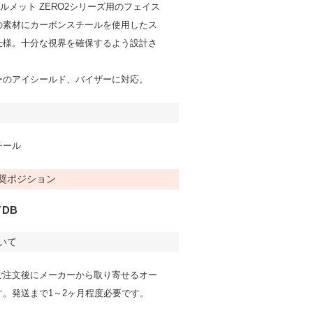
製ヘルメット ZERO2シリーズ用のフェイス
の素材にカーボンスチールを使用したス
仕様。十分な視界を確保するよう設計さ
。
ーのアイシールド、バイザーに対応。
チール
奨ポジション
／DB
いて
ご注文後にメーカーから取り寄せるオー
す。発送まで1～2ヶ月程度必要です。