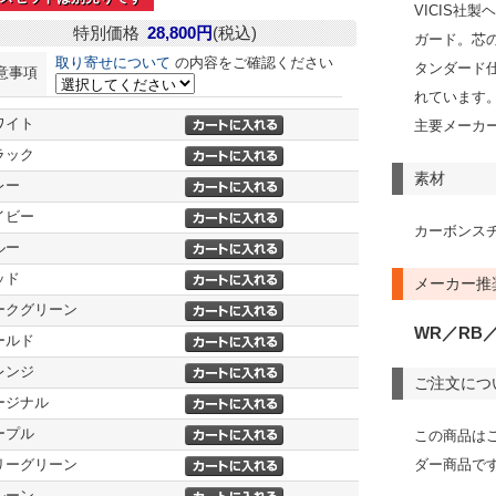
VICIS社
特別価格
28,800円
(税込)
ガード。芯
取り寄せについて
の内容をご確認ください
タンダード
意事項
れています
ワイト
主要メーカ
ラック
素材
レー
イビー
カーボンス
ルー
ッド
メーカー推
ークグリーン
WR／RB
ールド
レンジ
ご注文につ
ージナル
ープル
この商品は
リーグリーン
ダー商品で
ルーン