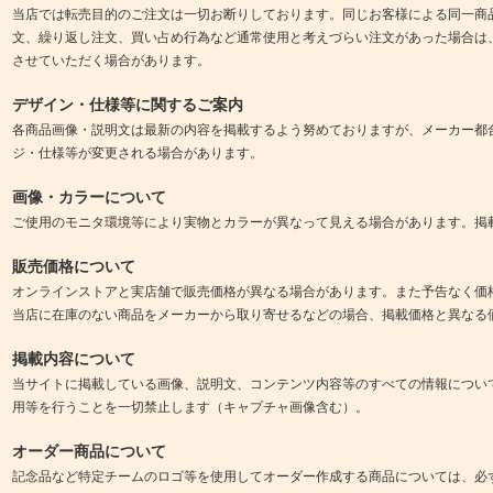
当店では転売目的のご注文は一切お断りしております。同じお客様による同一商
文、繰り返し注文、買い占め行為など通常使用と考えづらい注文があった場合は
させていただく場合があります。
デザイン・仕様等に関するご案内
各商品画像・説明文は最新の内容を掲載するよう努めておりますが、メーカー都
ジ・仕様等が変更される場合があります。
画像・カラーについて
ご使用のモニタ環境等により実物とカラーが異なって見える場合があります。掲
販売価格について
オンラインストアと実店舗で販売価格が異なる場合があります。また予告なく価
当店に在庫のない商品をメーカーから取り寄せるなどの場合、掲載価格と異なる
掲載内容について
当サイトに掲載している画像、説明文、コンテンツ内容等のすべての情報につい
用等を行うことを一切禁止します（キャプチャ画像含む）。
オーダー商品について
記念品など特定チームのロゴ等を使用してオーダー作成する商品については、必