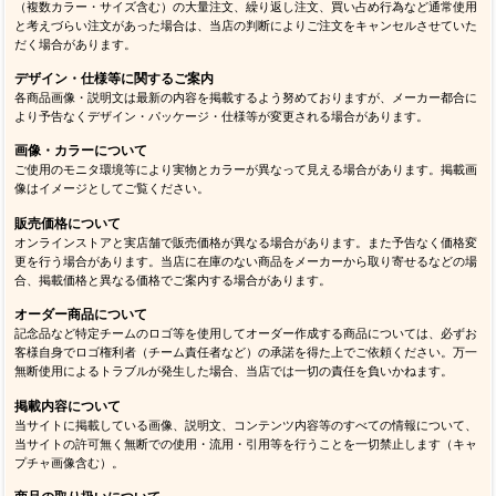
（複数カラー・サイズ含む）の大量注文、繰り返し注文、買い占め行為など通常使用
と考えづらい注文があった場合は、当店の判断によりご注文をキャンセルさせていた
だく場合があります。
デザイン・仕様等に関するご案内
各商品画像・説明文は最新の内容を掲載するよう努めておりますが、メーカー都合に
より予告なくデザイン・パッケージ・仕様等が変更される場合があります。
画像・カラーについて
ご使用のモニタ環境等により実物とカラーが異なって見える場合があります。掲載画
像はイメージとしてご覧ください。
販売価格について
オンラインストアと実店舗で販売価格が異なる場合があります。また予告なく価格変
更を行う場合があります。当店に在庫のない商品をメーカーから取り寄せるなどの場
合、掲載価格と異なる価格でご案内する場合があります。
オーダー商品について
記念品など特定チームのロゴ等を使用してオーダー作成する商品については、必ずお
客様自身でロゴ権利者（チーム責任者など）の承諾を得た上でご依頼ください。万一
無断使用によるトラブルが発生した場合、当店では一切の責任を負いかねます。
掲載内容について
当サイトに掲載している画像、説明文、コンテンツ内容等のすべての情報について、
当サイトの許可無く無断での使用・流用・引用等を行うことを一切禁止します（キャ
プチャ画像含む）。