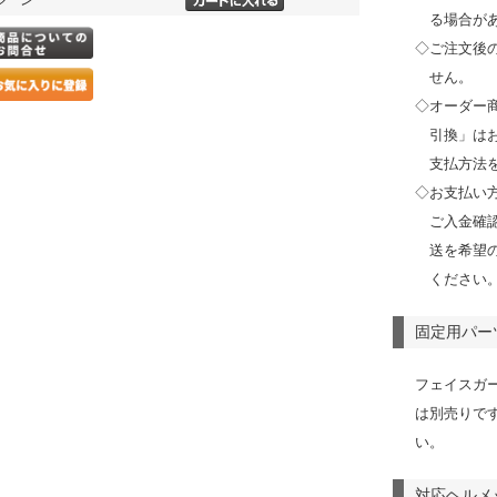
る場合が
◇ご注文後
せん。
◇オーダー
引換」は
支払方法
◇お支払い
ご入金確
送を希望
ください
固定用パー
フェイスガ
は別売りで
い。
対応ヘルメ