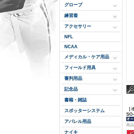
グローブ
練習着
アクセサリー
NFL
NCAA
メディカル・ケア用品
フィールド用具
審判用品
記念品
書籍・雑誌
［
スポッターシステム
SO-
アパレル用品
商品番
ナイキ
ビ