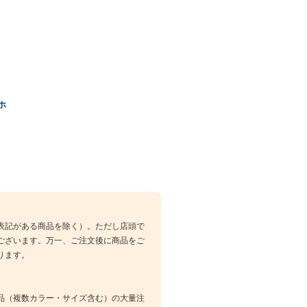
ホ
表記がある商品を除く）。ただし店頭で
ございます。万一、ご注文後に商品をご
ります。
品（複数カラー・サイズ含む）の大量注