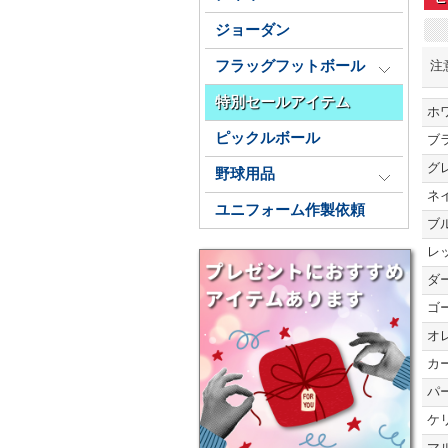
ジョーダン
注
フラッグフットボール
特別セールアイテム
ホ
ピックルボール
ブ
グ
野球用品
ネ
ユニフォーム作製依頼
ブ
レ
ダ
ゴ
オ
カ
パ
ケ
マ