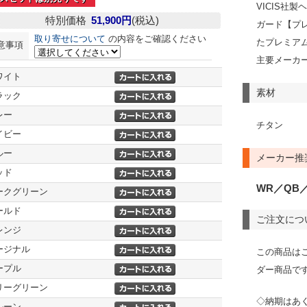
VICIS社
特別価格
51,900円
(税込)
ガード【プ
取り寄せについて
の内容をご確認ください
たプレミア
意事項
主要メーカ
ワイト
素材
ラック
レー
チタン
イビー
ルー
メーカー推
ッド
WR／QB
ークグリーン
ールド
ご注文につ
レンジ
ージナル
この商品は
ープル
ダー商品で
リーグリーン
◇納期はあ
ルーン