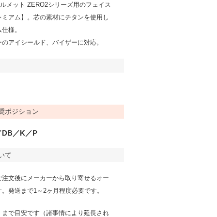
製ヘルメット ZERO2シリーズ用のフェイス
レミアム】。芯の素材にチタンを使用し
ム仕様。
ーのアイシールド、バイザーに対応。
奨ポジション
／DB／K／P
いて
ご注文後にメーカーから取り寄せるオー
す。発送まで1～2ヶ月程度必要です。
くまで目安です（諸事情により延長され