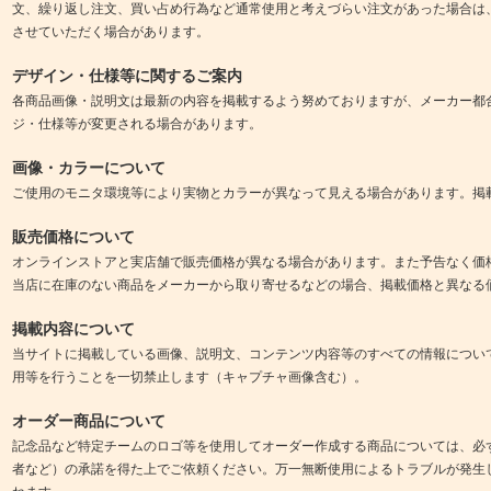
文、繰り返し注文、買い占め行為など通常使用と考えづらい注文があった場合は
させていただく場合があります。
デザイン・仕様等に関するご案内
各商品画像・説明文は最新の内容を掲載するよう努めておりますが、メーカー都
ジ・仕様等が変更される場合があります。
画像・カラーについて
ご使用のモニタ環境等により実物とカラーが異なって見える場合があります。掲
販売価格について
オンラインストアと実店舗で販売価格が異なる場合があります。また予告なく価
当店に在庫のない商品をメーカーから取り寄せるなどの場合、掲載価格と異なる
掲載内容について
当サイトに掲載している画像、説明文、コンテンツ内容等のすべての情報につい
用等を行うことを一切禁止します（キャプチャ画像含む）。
オーダー商品について
記念品など特定チームのロゴ等を使用してオーダー作成する商品については、必
者など）の承諾を得た上でご依頼ください。万一無断使用によるトラブルが発生