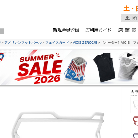
土・
P
>
アメリカンフットボール
>
フェイスガード
>
VICIS ZERO2用
> ［オーダー］VICIS フェ
カ