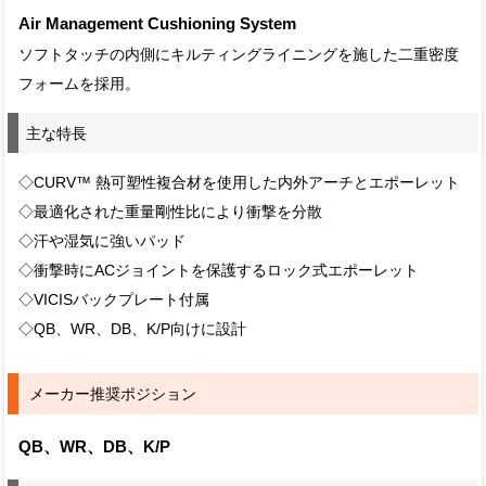
Air Management Cushioning System
ソフトタッチの内側にキルティングライニングを施した二重密度
フォームを採用。
主な特長
◇CURV™ 熱可塑性複合材を使用した内外アーチとエポーレット
◇最適化された重量剛性比により衝撃を分散
◇汗や湿気に強いパッド
◇衝撃時にACジョイントを保護するロック式エポーレット
◇VICISバックプレート付属
◇QB、WR、DB、K/P向けに設計
メーカー推奨ポジション
QB、WR、DB、K/P