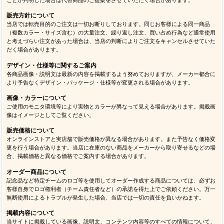
販売方針について
当店では転売目的のご注文は一切お断りしております。同じお客様による同一商品
（複数カラー・サイズ含む）の大量注文、繰り返し注文、買い占め行為など通常使用
と考えづらい注文があった場合は、当店の判断によりご注文をキャンセルさせていた
だく場合があります。
デザイン・仕様等に関するご案内
各商品画像・説明文は最新の内容を掲載するよう努めておりますが、メーカー都合に
より予告なくデザイン・パッケージ・仕様等が変更される場合があります。
画像・カラーについて
ご使用のモニタ環境等により実物とカラーが異なって見える場合があります。掲載画
像はイメージとしてご覧ください。
販売価格について
オンラインストアと実店舗で販売価格が異なる場合があります。また予告なく価格変
更を行う場合があります。当店に在庫のない商品をメーカーから取り寄せるなどの場
合、掲載価格と異なる価格でご案内する場合があります。
オーダー商品について
記念品など特定チームのロゴ等を使用してオーダー作成する商品については、必ずお
客様自身でロゴ権利者（チーム責任者など）の承諾を得た上でご依頼ください。万一
無断使用によるトラブルが発生した場合、当店では一切の責任を負いかねます。
掲載内容について
当サイトに掲載している画像、説明文、コンテンツ内容等のすべての情報について、