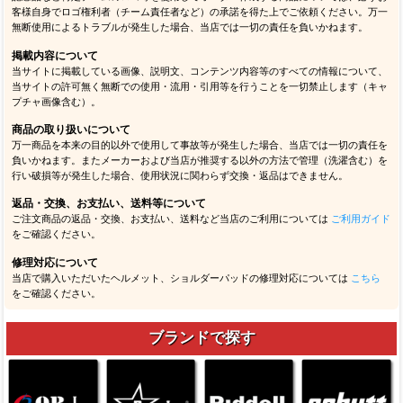
客様自身でロゴ権利者（チーム責任者など）の承諾を得た上でご依頼ください。万一
無断使用によるトラブルが発生した場合、当店では一切の責任を負いかねます。
掲載内容について
当サイトに掲載している画像、説明文、コンテンツ内容等のすべての情報について、
当サイトの許可無く無断での使用・流用・引用等を行うことを一切禁止します（キャ
プチャ画像含む）。
商品の取り扱いについて
万一商品を本来の目的以外で使用して事故等が発生した場合、当店では一切の責任を
負いかねます。またメーカーおよび当店が推奨する以外の方法で管理（洗濯含む）を
行い破損等が発生した場合、使用状況に関わらず交換・返品はできません。
返品・交換、お支払い、送料等について
ご注文商品の返品・交換、お支払い、送料など当店のご利用については
ご利用ガイド
をご確認ください。
修理対応について
当店で購入いただいたヘルメット、ショルダーパッドの修理対応については
こちら
をご確認ください。
ブランドで探す