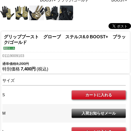
BOOST+ ブラック/ゴールド
BOOST+
グリップブースト グローブ ステルス6.0 BOOST+ ブラッ
ク/ゴールド
01119009103
通常価格8,200円
特別価格
7,400円
(税込)
サイズ
S
M