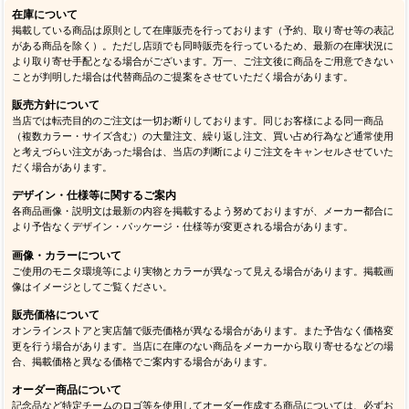
在庫について
掲載している商品は原則として在庫販売を行っております（予約、取り寄せ等の表記
がある商品を除く）。ただし店頭でも同時販売を行っているため、最新の在庫状況に
より取り寄せ手配となる場合がございます。万一、ご注文後に商品をご用意できない
ことが判明した場合は代替商品のご提案をさせていただく場合があります。
販売方針について
当店では転売目的のご注文は一切お断りしております。同じお客様による同一商品
（複数カラー・サイズ含む）の大量注文、繰り返し注文、買い占め行為など通常使用
と考えづらい注文があった場合は、当店の判断によりご注文をキャンセルさせていた
だく場合があります。
デザイン・仕様等に関するご案内
各商品画像・説明文は最新の内容を掲載するよう努めておりますが、メーカー都合に
より予告なくデザイン・パッケージ・仕様等が変更される場合があります。
画像・カラーについて
ご使用のモニタ環境等により実物とカラーが異なって見える場合があります。掲載画
像はイメージとしてご覧ください。
販売価格について
オンラインストアと実店舗で販売価格が異なる場合があります。また予告なく価格変
更を行う場合があります。当店に在庫のない商品をメーカーから取り寄せるなどの場
合、掲載価格と異なる価格でご案内する場合があります。
オーダー商品について
記念品など特定チームのロゴ等を使用してオーダー作成する商品については、必ずお