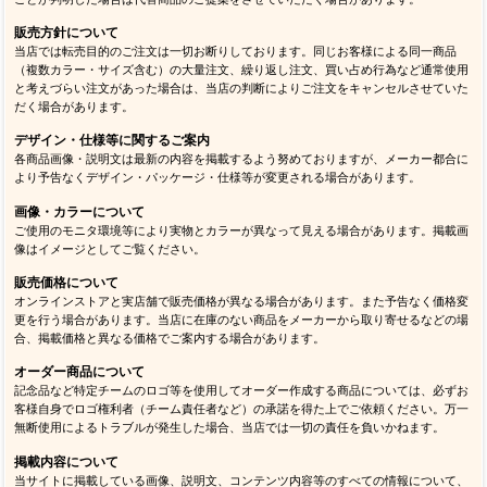
販売方針について
当店では転売目的のご注文は一切お断りしております。同じお客様による同一商品
（複数カラー・サイズ含む）の大量注文、繰り返し注文、買い占め行為など通常使用
と考えづらい注文があった場合は、当店の判断によりご注文をキャンセルさせていた
だく場合があります。
デザイン・仕様等に関するご案内
各商品画像・説明文は最新の内容を掲載するよう努めておりますが、メーカー都合に
より予告なくデザイン・パッケージ・仕様等が変更される場合があります。
画像・カラーについて
ご使用のモニタ環境等により実物とカラーが異なって見える場合があります。掲載画
像はイメージとしてご覧ください。
販売価格について
オンラインストアと実店舗で販売価格が異なる場合があります。また予告なく価格変
更を行う場合があります。当店に在庫のない商品をメーカーから取り寄せるなどの場
合、掲載価格と異なる価格でご案内する場合があります。
オーダー商品について
記念品など特定チームのロゴ等を使用してオーダー作成する商品については、必ずお
客様自身でロゴ権利者（チーム責任者など）の承諾を得た上でご依頼ください。万一
無断使用によるトラブルが発生した場合、当店では一切の責任を負いかねます。
掲載内容について
当サイトに掲載している画像、説明文、コンテンツ内容等のすべての情報について、