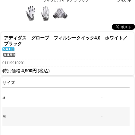
ク4.0 ホワイト／ブラック
ク4.0 
アディダス グローブ フィルシークイック4.0 ホワイト／
ブラック
01119910201
特別価格
4,900円
(税込)
サイズ
S
-
M
-