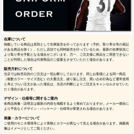
在庫について
掲載している商品は原則として在庫販売を行っております（予約、取り寄せ等の表記
がある商品を除く）。ただし店頭でも同時販売を行っているため、最新の在庫状況に
より取り寄せ手配となる場合がございます。万一、ご注文後に商品をご用意できない
ことが判明した場合は代替商品のご提案をさせていただく場合があります。
販売方針について
当店では転売目的のご注文は一切お断りしております。同じお客様による同一商品
（複数カラー・サイズ含む）の大量注文、繰り返し注文、買い占め行為など通常使用
と考えづらい注文があった場合は、当店の判断によりご注文をキャンセルさせていた
だく場合があります。
デザイン・仕様等に関するご案内
各商品画像・説明文は最新の内容を掲載するよう努めておりますが、メーカー都合に
より予告なくデザイン・パッケージ・仕様等が変更される場合があります。
画像・カラーについて
ご使用のモニタ環境等により実物とカラーが異なって見える場合があります。掲載画
像はイメージとしてご覧ください。