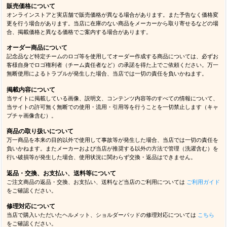
販売価格について
オンラインストアと実店舗で販売価格が異なる場合があります。また予告なく価格変
更を行う場合があります。当店に在庫のない商品をメーカーから取り寄せるなどの場
合、掲載価格と異なる価格でご案内する場合があります。
オーダー商品について
記念品など特定チームのロゴ等を使用してオーダー作成する商品については、必ずお
客様自身でロゴ権利者（チーム責任者など）の承諾を得た上でご依頼ください。万一
無断使用によるトラブルが発生した場合、当店では一切の責任を負いかねます。
掲載内容について
当サイトに掲載している画像、説明文、コンテンツ内容等のすべての情報について、
当サイトの許可無く無断での使用・流用・引用等を行うことを一切禁止します（キャ
プチャ画像含む）。
商品の取り扱いについて
万一商品を本来の目的以外で使用して事故等が発生した場合、当店では一切の責任を
負いかねます。またメーカーおよび当店が推奨する以外の方法で管理（洗濯含む）を
行い破損等が発生した場合、使用状況に関わらず交換・返品はできません。
返品・交換、お支払い、送料等について
ご注文商品の返品・交換、お支払い、送料など当店のご利用については
ご利用ガイド
をご確認ください。
修理対応について
当店で購入いただいたヘルメット、ショルダーパッドの修理対応については
こちら
をご確認ください。