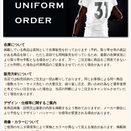
在庫について
掲載している商品は原則として在庫販売を行っております（予約、取り寄せ等の表記
がある商品を除く）。ただし店頭でも同時販売を行っているため、最新の在庫状況に
より取り寄せ手配となる場合がございます。万一、ご注文後に商品をご用意できない
ことが判明した場合は代替商品のご提案をさせていただく場合があります。
販売方針について
当店では転売目的のご注文は一切お断りしております。同じお客様による同一商品
（複数カラー・サイズ含む）の大量注文、繰り返し注文、買い占め行為など通常使用
と考えづらい注文があった場合は、当店の判断によりご注文をキャンセルさせていた
だく場合があります。
デザイン・仕様等に関するご案内
各商品画像・説明文は最新の内容を掲載するよう努めておりますが、メーカー都合に
より予告なくデザイン・パッケージ・仕様等が変更される場合があります。
画像・カラーについて
ご使用のモニタ環境等により実物とカラーが異なって見える場合があります。掲載画