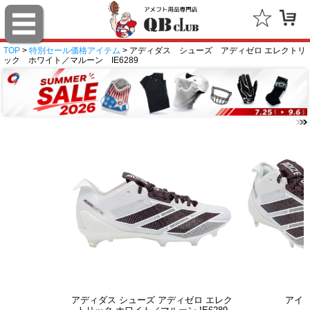
TOP
>
特別セール価格アイテム
> アディダス シューズ アディゼロ エレクトリ
ック ホワイト／マルーン IE6289
アディダス シューズ アディゼロ エレク
アイ