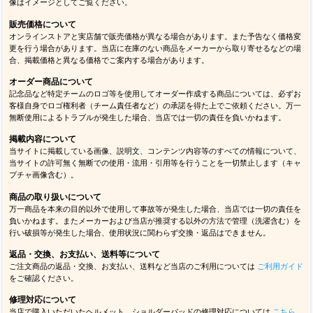
像はイメージとしてご覧ください。
販売価格について
オンラインストアと実店舗で販売価格が異なる場合があります。また予告なく価格変
更を行う場合があります。当店に在庫のない商品をメーカーから取り寄せるなどの場
合、掲載価格と異なる価格でご案内する場合があります。
オーダー商品について
記念品など特定チームのロゴ等を使用してオーダー作成する商品については、必ずお
客様自身でロゴ権利者（チーム責任者など）の承諾を得た上でご依頼ください。万一
無断使用によるトラブルが発生した場合、当店では一切の責任を負いかねます。
掲載内容について
当サイトに掲載している画像、説明文、コンテンツ内容等のすべての情報について、
当サイトの許可無く無断での使用・流用・引用等を行うことを一切禁止します（キャ
プチャ画像含む）。
商品の取り扱いについて
万一商品を本来の目的以外で使用して事故等が発生した場合、当店では一切の責任を
負いかねます。またメーカーおよび当店が推奨する以外の方法で管理（洗濯含む）を
行い破損等が発生した場合、使用状況に関わらず交換・返品はできません。
返品・交換、お支払い、送料等について
ご注文商品の返品・交換、お支払い、送料など当店のご利用については
ご利用ガイド
をご確認ください。
修理対応について
当店で購入いただいたヘルメット、ショルダーパッドの修理対応については
こちら