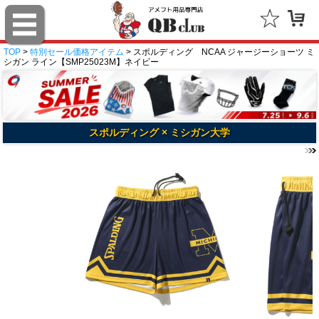
TOP
>
特別セール価格アイテム
> スポルディング NCAA ジャージーショーツ ミ
シガン ライン【SMP25023M】ネイビー
スポルディング × ミシガン大学