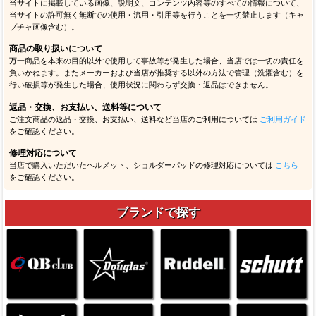
当サイトに掲載している画像、説明文、コンテンツ内容等のすべての情報について、
当サイトの許可無く無断での使用・流用・引用等を行うことを一切禁止します（キャ
プチャ画像含む）。
商品の取り扱いについて
万一商品を本来の目的以外で使用して事故等が発生した場合、当店では一切の責任を
負いかねます。またメーカーおよび当店が推奨する以外の方法で管理（洗濯含む）を
行い破損等が発生した場合、使用状況に関わらず交換・返品はできません。
返品・交換、お支払い、送料等について
ご注文商品の返品・交換、お支払い、送料など当店のご利用については
ご利用ガイド
をご確認ください。
修理対応について
当店で購入いただいたヘルメット、ショルダーパッドの修理対応については
こちら
をご確認ください。
ブランドで探す