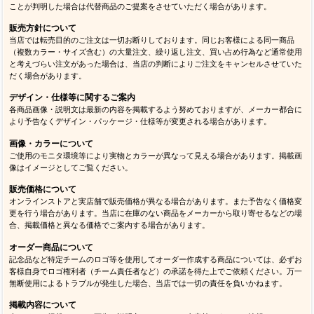
ことが判明した場合は代替商品のご提案をさせていただく場合があります。
販売方針について
当店では転売目的のご注文は一切お断りしております。同じお客様による同一商品
（複数カラー・サイズ含む）の大量注文、繰り返し注文、買い占め行為など通常使用
と考えづらい注文があった場合は、当店の判断によりご注文をキャンセルさせていた
だく場合があります。
デザイン・仕様等に関するご案内
各商品画像・説明文は最新の内容を掲載するよう努めておりますが、メーカー都合に
より予告なくデザイン・パッケージ・仕様等が変更される場合があります。
画像・カラーについて
ご使用のモニタ環境等により実物とカラーが異なって見える場合があります。掲載画
像はイメージとしてご覧ください。
販売価格について
オンラインストアと実店舗で販売価格が異なる場合があります。また予告なく価格変
更を行う場合があります。当店に在庫のない商品をメーカーから取り寄せるなどの場
合、掲載価格と異なる価格でご案内する場合があります。
オーダー商品について
記念品など特定チームのロゴ等を使用してオーダー作成する商品については、必ずお
客様自身でロゴ権利者（チーム責任者など）の承諾を得た上でご依頼ください。万一
無断使用によるトラブルが発生した場合、当店では一切の責任を負いかねます。
掲載内容について