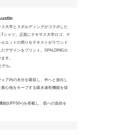
Austin
キサス大学とスポルディングがコラボした
スTシャツ。正面にテキサス大学ロゴ、テ
シルエットの周りをテキストがラウンド
だデザインをプリント。SPALDINGロ
います。
夏モデル。
ウェア内の水分を吸収し、外へと放出し
な着心地をキープする吸水速乾機能を採
機能(UPF50+)を搭載し、肌への負担を