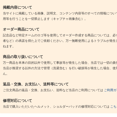
掲載内容について
当サイトに掲載している画像、説明文、コンテンツ内容等のすべての情報につい
用等を行うことを一切禁止します（キャプチャ画像含む）。
オーダー商品について
記念品など特定チームのロゴ等を使用してオーダー作成する商品については、必
者など）の承諾を得た上でご依頼ください。万一無断使用によるトラブルが発生
ねます。
商品の取り扱いについて
万一商品を本来の目的以外で使用して事故等が発生した場合、当店では一切の責
当店が推奨する以外の方法で管理（洗濯含む）を行い破損等が発生した場合、使
ん。
返品・交換、お支払い、送料等について
ご注文商品の返品・交換、お支払い、送料など当店のご利用については
ご利用ガ
修理対応について
当店で購入いただいたヘルメット、ショルダーパッドの修理対応については
こち