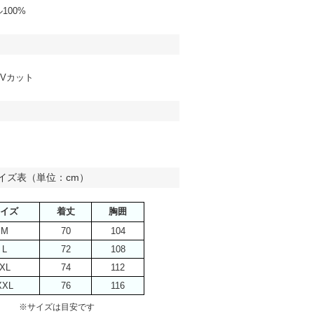
100%
Vカット
イズ表（単位：cm）
イズ
着丈
胸囲
M
70
104
L
72
108
XL
74
112
XXL
76
116
※サイズは目安です