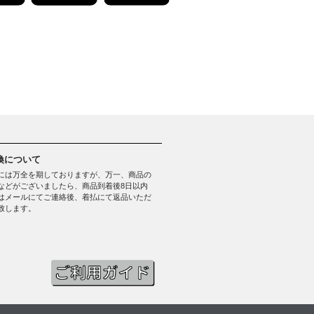
換について
には万全を期しておりますが、万一、商品の
などがございましたら、商品到着後8日以内
はメールにてご連絡後、着払にて返品いただ
致します。