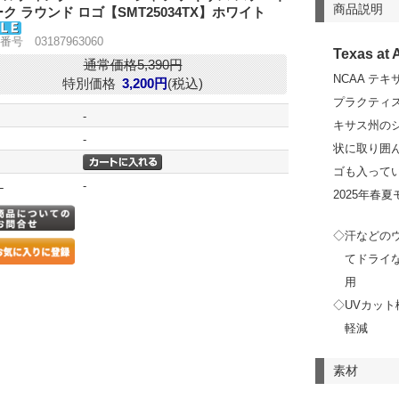
商品説明
ク ラウンド ロゴ【SMT25034TX】ホワイト
番号 03187963060
Texas at 
通常価格5,390円
NCAA テ
特別価格
3,200円
(税込)
プラクティ
-
キサス州の
-
状に取り囲ん
ゴも入って
L
-
2025年春
◇汗などの
てドライ
用
◇UVカット
軽減
素材