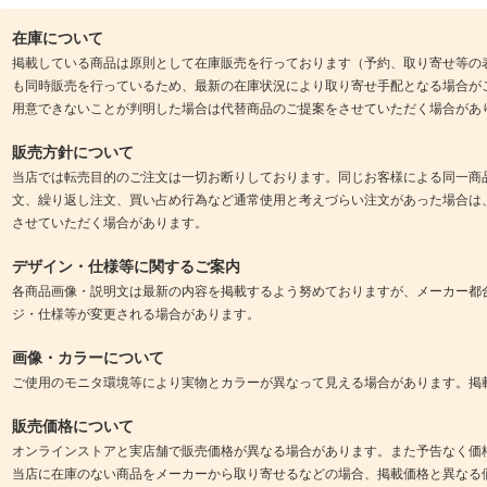
在庫について
掲載している商品は原則として在庫販売を行っております（予約、取り寄せ等の
も同時販売を行っているため、最新の在庫状況により取り寄せ手配となる場合が
用意できないことが判明した場合は代替商品のご提案をさせていただく場合があ
販売方針について
当店では転売目的のご注文は一切お断りしております。同じお客様による同一商
文、繰り返し注文、買い占め行為など通常使用と考えづらい注文があった場合は
させていただく場合があります。
デザイン・仕様等に関するご案内
各商品画像・説明文は最新の内容を掲載するよう努めておりますが、メーカー都
ジ・仕様等が変更される場合があります。
画像・カラーについて
ご使用のモニタ環境等により実物とカラーが異なって見える場合があります。掲
販売価格について
オンラインストアと実店舗で販売価格が異なる場合があります。また予告なく価
当店に在庫のない商品をメーカーから取り寄せるなどの場合、掲載価格と異なる