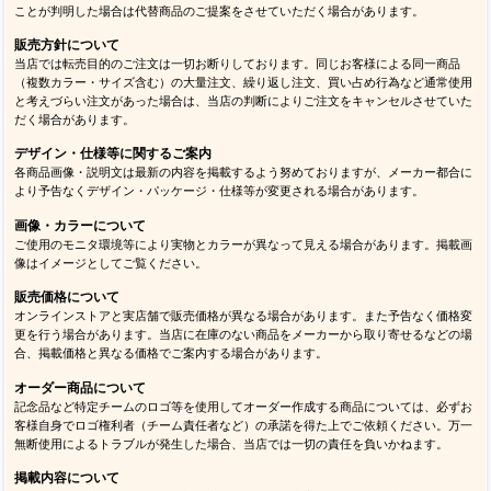
ことが判明した場合は代替商品のご提案をさせていただく場合があります。
販売方針について
当店では転売目的のご注文は一切お断りしております。同じお客様による同一商品
（複数カラー・サイズ含む）の大量注文、繰り返し注文、買い占め行為など通常使用
と考えづらい注文があった場合は、当店の判断によりご注文をキャンセルさせていた
だく場合があります。
デザイン・仕様等に関するご案内
各商品画像・説明文は最新の内容を掲載するよう努めておりますが、メーカー都合に
より予告なくデザイン・パッケージ・仕様等が変更される場合があります。
画像・カラーについて
ご使用のモニタ環境等により実物とカラーが異なって見える場合があります。掲載画
像はイメージとしてご覧ください。
販売価格について
オンラインストアと実店舗で販売価格が異なる場合があります。また予告なく価格変
更を行う場合があります。当店に在庫のない商品をメーカーから取り寄せるなどの場
合、掲載価格と異なる価格でご案内する場合があります。
オーダー商品について
記念品など特定チームのロゴ等を使用してオーダー作成する商品については、必ずお
客様自身でロゴ権利者（チーム責任者など）の承諾を得た上でご依頼ください。万一
無断使用によるトラブルが発生した場合、当店では一切の責任を負いかねます。
掲載内容について