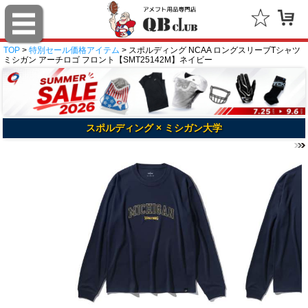
TOP
>
特別セール価格アイテム
> スポルディング NCAA ロングスリーブTシャツ
ミシガン アーチロゴ フロント【SMT25142M】ネイビー
スポルディング × ミシガン大学