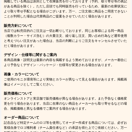
掲載している商品は原則として在庫販売を行っております（予約、取り寄せ等の表記
がある商品を除く）。ただし店頭でも同時販売を行っているため、最新の在庫状況に
より取り寄せ手配となる場合がございます。万一、ご注文後に商品をご用意できない
ことが判明した場合は代替商品のご提案をさせていただく場合があります。
販売方針について
当店では転売目的のご注文は一切お断りしております。同じお客様による同一商品
（複数カラー・サイズ含む）の大量注文、繰り返し注文、買い占め行為など通常使用
と考えづらい注文があった場合は、当店の判断によりご注文をキャンセルさせていた
だく場合があります。
デザイン・仕様等に関するご案内
各商品画像・説明文は最新の内容を掲載するよう努めておりますが、メーカー都合に
より予告なくデザイン・パッケージ・仕様等が変更される場合があります。
画像・カラーについて
ご使用のモニタ環境等により実物とカラーが異なって見える場合があります。掲載画
像はイメージとしてご覧ください。
販売価格について
オンラインストアと実店舗で販売価格が異なる場合があります。また予告なく価格変
更を行う場合があります。当店に在庫のない商品をメーカーから取り寄せるなどの場
合、掲載価格と異なる価格でご案内する場合があります。
オーダー商品について
記念品など特定チームのロゴ等を使用してオーダー作成する商品については、必ずお
客様自身でロゴ権利者（チーム責任者など）の承諾を得た上でご依頼ください。万一