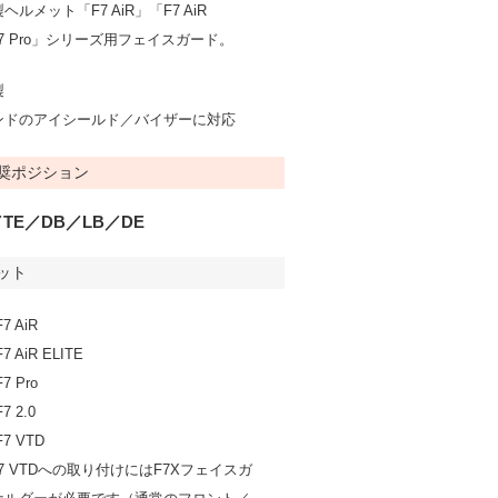
ルメット「F7 AiR」「F7 AiR
F7 Pro」シリーズ用フェイスガード。
製
ンドのアイシールド／バイザーに対応
奨ポジション
TE／DB／LB／DE
ット
 AiR
 AiR ELITE
 Pro
 2.0
7 VTD
、F7 VTDへの取り付けにはF7Xフェイスガ