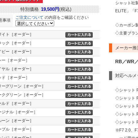
シャット社製ヘ
特別価格
19,500円
(税込)
ELITE」「
ご注文について
の内容をご確認ください
意事項
◇カーボン
◇主要ブラ
ワイト［オーダー］
ラック［オーダー］
メーカー推
イビー［オーダー］
レー［オーダー］
RB／WR／
イヤル［オーダー］
対応ヘルメ
ッド［オーダー］
リーグリーン［オーダー］
◇シャット F7
ークグリーン［オーダー］
◇シャット F7
ールド［オーダー］
◇シャット F7
ージナル［オーダー］
◇シャット F7
ルーン［オーダー］
◇シャット F
ープル［オーダー］
※F7 2.0
レンジ［オーダー］