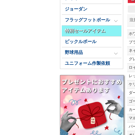
ジョーダン
注
フラッグフットボール
特別セールアイテム
ホ
ピックルボール
ブ
ネ
野球用品
グ
ユニフォーム作製依頼
ロ
レ
ケ
ダ
ゴ
カ
マ
パ
オ