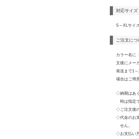
対応サイズ
S～XLサイ
ご注文につ
カラー名に
文後にメー
発送まで1
場合はご用
◇納期はあ
時は指定
◇ご注文後
◇代金のお
せん。
◇お支払い