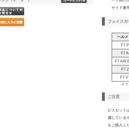
ード用の
サイド兼
フェイスガ
ヘルメ
F7 P
F7 A
F7 AiR 
F7 2
F7 V
※フ
ご注意
ビスセット
属している
をご購入く