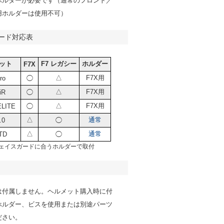
ホルダーが必要です（通常のフロント／
用ホルダーは使用不可）
ード対応表
ット
F7 レガシー
ホルダー
F7X
△
F7X用
ro
◯
△
F7X用
iR
◯
△
F7X用
ELITE
◯
△
通常
.0
◯
△
通常
TD
◯
ェイスガードに合うホルダーで取付
は付属しません。ヘルメット購入時に付
ホルダー、ビスを使用または別途パーツ
ださい。