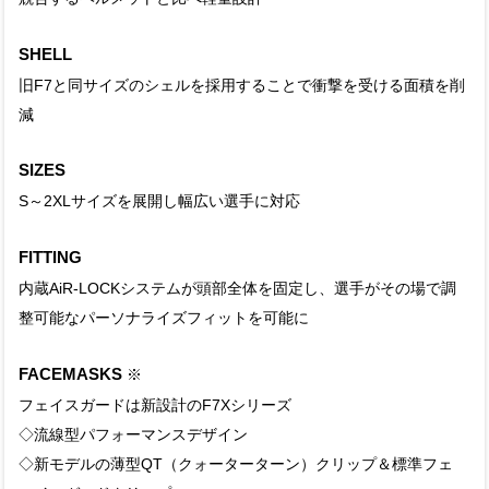
SHELL
旧F7と同サイズのシェルを採用することで衝撃を受ける面積を削
減
SIZES
S～2XLサイズを展開し幅広い選手に対応
FITTING
内蔵AiR-LOCKシステムが頭部全体を固定し、選手がその場で調
整可能なパーソナライズフィットを可能に
FACEMASKS
※
フェイスガードは新設計のF7Xシリーズ
◇流線型パフォーマンスデザイン
◇新モデルの薄型QT（クォーターターン）クリップ＆標準フェ