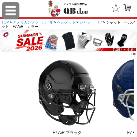
TOP
>
アメリカンフットボール
>
ヘルメット
>
シャット F7
> シャット ヘルメ
ット F7 AiR カラー
F7 AiR ブラック
F7 