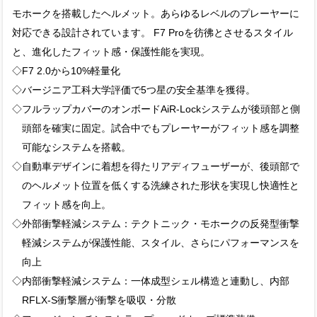
モホークを搭載したヘルメット。あらゆるレベルのプレーヤーに
対応できる設計されています。 F7 Proを彷彿とさせるスタイル
と、進化したフィット感・保護性能を実現。
◇F7 2.0から10%軽量化
◇バージニア工科大学評価で5つ星の安全基準を獲得。
◇フルラップカバーのオンボードAiR-Lockシステムが後頭部と側
頭部を確実に固定。試合中でもプレーヤーがフィット感を調整
可能なシステムを搭載。
◇自動車デザインに着想を得たリアディフューザーが、後頭部で
のヘルメット位置を低くする洗練された形状を実現し快適性と
フィット感を向上。
◇外部衝撃軽減システム：テクトニック・モホークの反発型衝撃
軽減システムが保護性能、スタイル、さらにパフォーマンスを
向上
◇内部衝撃軽減システム：一体成型シェル構造と連動し、内部
RFLX-S衝撃層が衝撃を吸収・分散