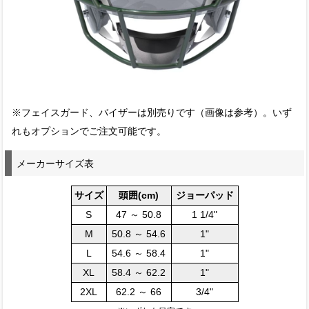
※フェイスガード、バイザーは別売りです（画像は参考）。いず
れもオプションでご注文可能です。
メーカーサイズ表
サイズ
頭囲(cm)
ジョーパッド
S
47 ～ 50.8
1 1/4"
M
50.8 ～ 54.6
1"
L
54.6 ～ 58.4
1"
XL
58.4 ～ 62.2
1"
2XL
62.2 ～ 66
3/4"