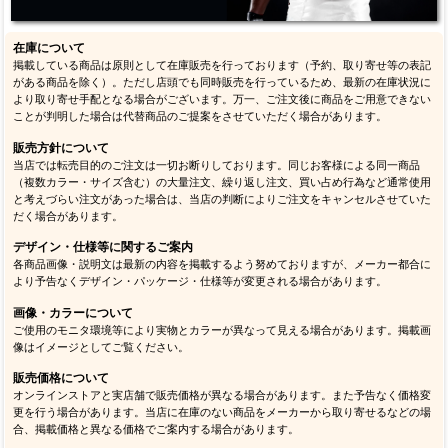
在庫について
掲載している商品は原則として在庫販売を行っております（予約、取り寄せ等の表記
がある商品を除く）。ただし店頭でも同時販売を行っているため、最新の在庫状況に
より取り寄せ手配となる場合がございます。万一、ご注文後に商品をご用意できない
ことが判明した場合は代替商品のご提案をさせていただく場合があります。
販売方針について
当店では転売目的のご注文は一切お断りしております。同じお客様による同一商品
（複数カラー・サイズ含む）の大量注文、繰り返し注文、買い占め行為など通常使用
と考えづらい注文があった場合は、当店の判断によりご注文をキャンセルさせていた
だく場合があります。
デザイン・仕様等に関するご案内
各商品画像・説明文は最新の内容を掲載するよう努めておりますが、メーカー都合に
より予告なくデザイン・パッケージ・仕様等が変更される場合があります。
画像・カラーについて
ご使用のモニタ環境等により実物とカラーが異なって見える場合があります。掲載画
像はイメージとしてご覧ください。
販売価格について
オンラインストアと実店舗で販売価格が異なる場合があります。また予告なく価格変
更を行う場合があります。当店に在庫のない商品をメーカーから取り寄せるなどの場
合、掲載価格と異なる価格でご案内する場合があります。