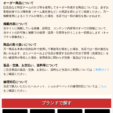
オーダー商品について
記念品など特定チームのロゴ等を使用してオーダー作成する商品については、必ずお
客様自身でロゴ権利者（チーム責任者など）の承諾を得た上でご依頼ください。万一
無断使用によるトラブルが発生した場合、当店では一切の責任を負いかねます。
掲載内容について
当サイトに掲載している画像、説明文、コンテンツ内容等のすべての情報について、
当サイトの許可無く無断での使用・流用・引用等を行うことを一切禁止します（キャ
プチャ画像含む）。
商品の取り扱いについて
万一商品を本来の目的以外で使用して事故等が発生した場合、当店では一切の責任を
負いかねます。またメーカーおよび当店が推奨する以外の方法で管理（洗濯含む）を
行い破損等が発生した場合、使用状況に関わらず交換・返品はできません。
返品・交換、お支払い、送料等について
ご注文商品の返品・交換、お支払い、送料など当店のご利用については
ご利用ガイド
をご確認ください。
修理対応について
当店で購入いただいたヘルメット、ショルダーパッドの修理対応については
こちら
をご確認ください。
ブランドで探す