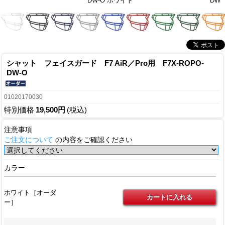
DW-O ホワイト
DW
シャット フェイスガード F7 AiR／Pro用 F7X-ROPO-
DW-O
01020170030
特別価格
19,500円
(税込)
注意事項
ご注文について
の内容をご確認ください
カラー
ホワイト［オーダ
ー］