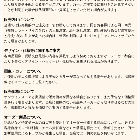
より取り寄せ手配となる場合がございます。万一、ご注文後に商品をご用意できない
ことが判明した場合は代替商品のご提案をさせていただく場合があります。
販売方針について
当店では転売目的のご注文は一切お断りしております。同じお客様による同一商品
（複数カラー・サイズ含む）の大量注文、繰り返し注文、買い占め行為など通常使用
と考えづらい注文があった場合は、当店の判断によりご注文をキャンセルさせていた
だく場合があります。
デザイン・仕様等に関するご案内
各商品画像・説明文は最新の内容を掲載するよう努めておりますが、メーカー都合に
より予告なくデザイン・パッケージ・仕様等が変更される場合があります。
画像・カラーについて
ご使用のモニタ環境等により実物とカラーが異なって見える場合があります。掲載画
像はイメージとしてご覧ください。
販売価格について
オンラインストアと実店舗で販売価格が異なる場合があります。また予告なく価格変
更を行う場合があります。当店に在庫のない商品をメーカーから取り寄せるなどの場
合、掲載価格と異なる価格でご案内する場合があります。
オーダー商品について
記念品など特定チームのロゴ等を使用してオーダー作成する商品については、必ずお
客様自身でロゴ権利者（チーム責任者など）の承諾を得た上でご依頼ください。万一
無断使用によるトラブルが発生した場合、当店では一切の責任を負いかねます。