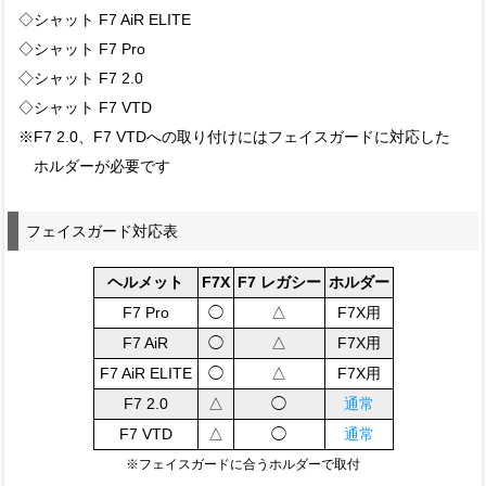
◇シャット F7 AiR ELITE
◇シャット F7 Pro
◇シャット F7 2.0
◇シャット F7 VTD
※F7 2.0、F7 VTDへの取り付けにはフェイスガードに対応した
ホルダーが必要です
フェイスガード対応表
ヘルメット
F7X
F7 レガシー
ホルダー
F7 Pro
◯
△
F7X用
F7 AiR
◯
△
F7X用
F7 AiR ELITE
◯
△
F7X用
F7 2.0
△
◯
通常
F7 VTD
△
◯
通常
※フェイスガードに合うホルダーで取付