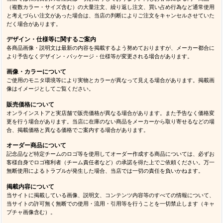
（複数カラー・サイズ含む）の大量注文、繰り返し注文、買い占め行為など通常使用
と考えづらい注文があった場合は、当店の判断によりご注文をキャンセルさせていた
だく場合があります。
デザイン・仕様等に関するご案内
各商品画像・説明文は最新の内容を掲載するよう努めておりますが、メーカー都合に
より予告なくデザイン・パッケージ・仕様等が変更される場合があります。
画像・カラーについて
ご使用のモニタ環境等により実物とカラーが異なって見える場合があります。掲載画
像はイメージとしてご覧ください。
販売価格について
オンラインストアと実店舗で販売価格が異なる場合があります。また予告なく価格変
更を行う場合があります。当店に在庫のない商品をメーカーから取り寄せるなどの場
合、掲載価格と異なる価格でご案内する場合があります。
オーダー商品について
記念品など特定チームのロゴ等を使用してオーダー作成する商品については、必ずお
客様自身でロゴ権利者（チーム責任者など）の承諾を得た上でご依頼ください。万一
無断使用によるトラブルが発生した場合、当店では一切の責任を負いかねます。
掲載内容について
当サイトに掲載している画像、説明文、コンテンツ内容等のすべての情報について、
当サイトの許可無く無断での使用・流用・引用等を行うことを一切禁止します（キャ
プチャ画像含む）。