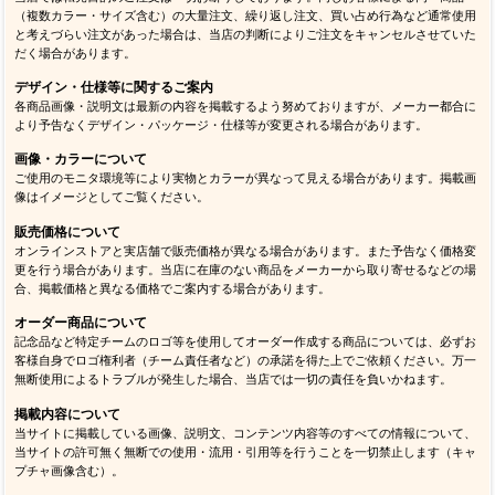
（複数カラー・サイズ含む）の大量注文、繰り返し注文、買い占め行為など通常使用
と考えづらい注文があった場合は、当店の判断によりご注文をキャンセルさせていた
だく場合があります。
デザイン・仕様等に関するご案内
各商品画像・説明文は最新の内容を掲載するよう努めておりますが、メーカー都合に
より予告なくデザイン・パッケージ・仕様等が変更される場合があります。
画像・カラーについて
ご使用のモニタ環境等により実物とカラーが異なって見える場合があります。掲載画
像はイメージとしてご覧ください。
販売価格について
オンラインストアと実店舗で販売価格が異なる場合があります。また予告なく価格変
更を行う場合があります。当店に在庫のない商品をメーカーから取り寄せるなどの場
合、掲載価格と異なる価格でご案内する場合があります。
オーダー商品について
記念品など特定チームのロゴ等を使用してオーダー作成する商品については、必ずお
客様自身でロゴ権利者（チーム責任者など）の承諾を得た上でご依頼ください。万一
無断使用によるトラブルが発生した場合、当店では一切の責任を負いかねます。
掲載内容について
当サイトに掲載している画像、説明文、コンテンツ内容等のすべての情報について、
当サイトの許可無く無断での使用・流用・引用等を行うことを一切禁止します（キャ
プチャ画像含む）。