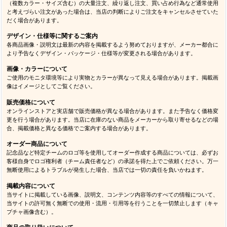
（複数カラー・サイズ含む）の大量注文、繰り返し注文、買い占め行為など通常使用
と考えづらい注文があった場合は、当店の判断によりご注文をキャンセルさせていた
だく場合があります。
デザイン・仕様等に関するご案内
各商品画像・説明文は最新の内容を掲載するよう努めておりますが、メーカー都合に
より予告なくデザイン・パッケージ・仕様等が変更される場合があります。
画像・カラーについて
ご使用のモニタ環境等により実物とカラーが異なって見える場合があります。掲載画
像はイメージとしてご覧ください。
販売価格について
オンラインストアと実店舗で販売価格が異なる場合があります。また予告なく価格変
更を行う場合があります。当店に在庫のない商品をメーカーから取り寄せるなどの場
合、掲載価格と異なる価格でご案内する場合があります。
オーダー商品について
記念品など特定チームのロゴ等を使用してオーダー作成する商品については、必ずお
客様自身でロゴ権利者（チーム責任者など）の承諾を得た上でご依頼ください。万一
無断使用によるトラブルが発生した場合、当店では一切の責任を負いかねます。
掲載内容について
当サイトに掲載している画像、説明文、コンテンツ内容等のすべての情報について、
当サイトの許可無く無断での使用・流用・引用等を行うことを一切禁止します（キャ
プチャ画像含む）。