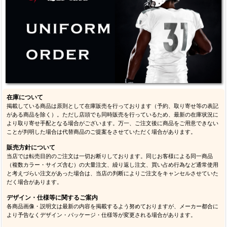
在庫について
掲載している商品は原則として在庫販売を行っております（予約、取り寄せ等の表記
がある商品を除く）。ただし店頭でも同時販売を行っているため、最新の在庫状況に
より取り寄せ手配となる場合がございます。万一、ご注文後に商品をご用意できない
ことが判明した場合は代替商品のご提案をさせていただく場合があります。
販売方針について
当店では転売目的のご注文は一切お断りしております。同じお客様による同一商品
（複数カラー・サイズ含む）の大量注文、繰り返し注文、買い占め行為など通常使用
と考えづらい注文があった場合は、当店の判断によりご注文をキャンセルさせていた
だく場合があります。
デザイン・仕様等に関するご案内
各商品画像・説明文は最新の内容を掲載するよう努めておりますが、メーカー都合に
より予告なくデザイン・パッケージ・仕様等が変更される場合があります。