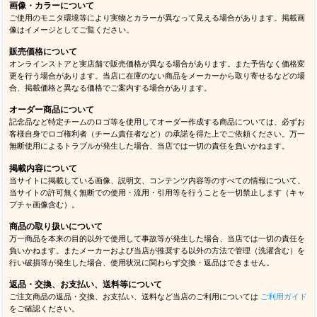
画像・カラーについて
ご使用のモニタ環境等により実物とカラーが異なって見える場合があります。掲載画
像はイメージとしてご覧ください。
販売価格について
オンラインストアと実店舗で販売価格が異なる場合があります。また予告なく価格変
更を行う場合があります。当店に在庫のない商品をメーカーから取り寄せるなどの場
合、掲載価格と異なる価格でご案内する場合があります。
オーダー商品について
記念品など特定チームのロゴ等を使用してオーダー作成する商品については、必ずお
客様自身でロゴ権利者（チーム責任者など）の承諾を得た上でご依頼ください。万一
無断使用によるトラブルが発生した場合、当店では一切の責任を負いかねます。
掲載内容について
当サイトに掲載している画像、説明文、コンテンツ内容等のすべての情報について、
当サイトの許可無く無断での使用・流用・引用等を行うことを一切禁止します（キャ
プチャ画像含む）。
商品の取り扱いについて
万一商品を本来の目的以外で使用して事故等が発生した場合、当店では一切の責任を
負いかねます。またメーカーおよび当店が推奨する以外の方法で管理（洗濯含む）を
行い破損等が発生した場合、使用状況に関わらず交換・返品はできません。
返品・交換、お支払い、送料等について
ご注文商品の返品・交換、お支払い、送料など当店のご利用については
ご利用ガイド
をご確認ください。