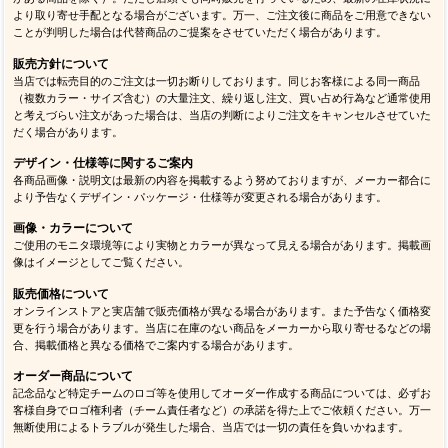
より取り寄せ手配となる場合がございます。万一、ご注文後に商品をご用意できない
ことが判明した場合は代替商品のご提案をさせていただく場合があります。
販売方針について
当店では転売目的のご注文は一切お断りしております。同じお客様による同一商品
（複数カラー・サイズ含む）の大量注文、繰り返し注文、買い占め行為など通常使用
と考えづらい注文があった場合は、当店の判断によりご注文をキャンセルさせていた
だく場合があります。
デザイン・仕様等に関するご案内
各商品画像・説明文は最新の内容を掲載するよう努めておりますが、メーカー都合に
より予告なくデザイン・パッケージ・仕様等が変更される場合があります。
画像・カラーについて
ご使用のモニタ環境等により実物とカラーが異なって見える場合があります。掲載画
像はイメージとしてご覧ください。
販売価格について
オンラインストアと実店舗で販売価格が異なる場合があります。また予告なく価格変
更を行う場合があります。当店に在庫のない商品をメーカーから取り寄せるなどの場
合、掲載価格と異なる価格でご案内する場合があります。
オーダー商品について
記念品など特定チームのロゴ等を使用してオーダー作成する商品については、必ずお
客様自身でロゴ権利者（チーム責任者など）の承諾を得た上でご依頼ください。万一
無断使用によるトラブルが発生した場合、当店では一切の責任を負いかねます。