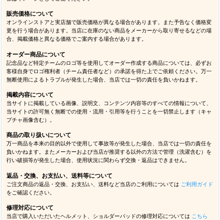
販売価格について
オンラインストアと実店舗で販売価格が異なる場合があります。また予告なく価格変
更を行う場合があります。当店に在庫のない商品をメーカーから取り寄せるなどの場
合、掲載価格と異なる価格でご案内する場合があります。
オーダー商品について
記念品など特定チームのロゴ等を使用してオーダー作成する商品については、必ずお
客様自身でロゴ権利者（チーム責任者など）の承諾を得た上でご依頼ください。万一
無断使用によるトラブルが発生した場合、当店では一切の責任を負いかねます。
掲載内容について
当サイトに掲載している画像、説明文、コンテンツ内容等のすべての情報について、
当サイトの許可無く無断での使用・流用・引用等を行うことを一切禁止します（キャ
プチャ画像含む）。
商品の取り扱いについて
万一商品を本来の目的以外で使用して事故等が発生した場合、当店では一切の責任を
負いかねます。またメーカーおよび当店が推奨する以外の方法で管理（洗濯含む）を
行い破損等が発生した場合、使用状況に関わらず交換・返品はできません。
返品・交換、お支払い、送料等について
ご注文商品の返品・交換、お支払い、送料など当店のご利用については
ご利用ガイド
をご確認ください。
修理対応について
当店で購入いただいたヘルメット、ショルダーパッドの修理対応については
こちら