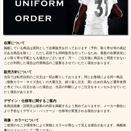
在庫について
掲載している商品は原則として在庫販売を行っております（予約、取り寄せ等の表記
がある商品を除く）。ただし店頭でも同時販売を行っているため、最新の在庫状況に
より取り寄せ手配となる場合がございます。万一、ご注文後に商品をご用意できない
ことが判明した場合は代替商品のご提案をさせていただく場合があります。
販売方針について
当店では転売目的のご注文は一切お断りしております。同じお客様による同一商品
（複数カラー・サイズ含む）の大量注文、繰り返し注文、買い占め行為など通常使用
と考えづらい注文があった場合は、当店の判断によりご注文をキャンセルさせていた
だく場合があります。
デザイン・仕様等に関するご案内
各商品画像・説明文は最新の内容を掲載するよう努めておりますが、メーカー都合に
より予告なくデザイン・パッケージ・仕様等が変更される場合があります。
画像・カラーについて
ご使用のモニタ環境等により実物とカラーが異なって見える場合があります。掲載画
像はイメージとしてご覧ください。