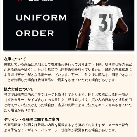
在庫について
掲載している商品は原則として在庫販売を行っております（予約、取り寄せ等の表記
がある商品を除く）。ただし店頭でも同時販売を行っているため、最新の在庫状況に
より取り寄せ手配となる場合がございます。万一、ご注文後に商品をご用意できない
ことが判明した場合は代替商品のご提案をさせていただく場合があります。
販売方針について
当店では転売目的のご注文は一切お断りしております。同じお客様による同一商品
（複数カラー・サイズ含む）の大量注文、繰り返し注文、買い占め行為など通常使用
と考えづらい注文があった場合は、当店の判断によりご注文をキャンセルさせていた
だく場合があります。
デザイン・仕様等に関するご案内
各商品画像・説明文は最新の内容を掲載するよう努めておりますが、メーカー都合に
より予告なくデザイン・パッケージ・仕様等が変更される場合があります。