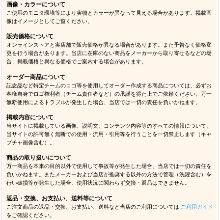
画像・カラーについて
ご使用のモニタ環境等により実物とカラーが異なって見える場合があります。掲載画
像はイメージとしてご覧ください。
販売価格について
オンラインストアと実店舗で販売価格が異なる場合があります。また予告なく価格変
更を行う場合があります。当店に在庫のない商品をメーカーから取り寄せるなどの場
合、掲載価格と異なる価格でご案内する場合があります。
オーダー商品について
記念品など特定チームのロゴ等を使用してオーダー作成する商品については、必ずお
客様自身でロゴ権利者（チーム責任者など）の承諾を得た上でご依頼ください。万一
無断使用によるトラブルが発生した場合、当店では一切の責任を負いかねます。
掲載内容について
当サイトに掲載している画像、説明文、コンテンツ内容等のすべての情報について、
当サイトの許可無く無断での使用・流用・引用等を行うことを一切禁止します（キャ
プチャ画像含む）。
商品の取り扱いについて
万一商品を本来の目的以外で使用して事故等が発生した場合、当店では一切の責任を
負いかねます。またメーカーおよび当店が推奨する以外の方法で管理（洗濯含む）を
行い破損等が発生した場合、使用状況に関わらず交換・返品はできません。
返品・交換、お支払い、送料等について
ご注文商品の返品・交換、お支払い、送料など当店のご利用については
ご利用ガイド
をご確認ください。