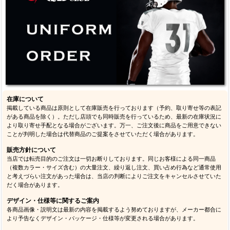
在庫について
掲載している商品は原則として在庫販売を行っております（予約、取り寄せ等の表記
がある商品を除く）。ただし店頭でも同時販売を行っているため、最新の在庫状況に
より取り寄せ手配となる場合がございます。万一、ご注文後に商品をご用意できない
ことが判明した場合は代替商品のご提案をさせていただく場合があります。
販売方針について
当店では転売目的のご注文は一切お断りしております。同じお客様による同一商品
（複数カラー・サイズ含む）の大量注文、繰り返し注文、買い占め行為など通常使用
と考えづらい注文があった場合は、当店の判断によりご注文をキャンセルさせていた
だく場合があります。
デザイン・仕様等に関するご案内
各商品画像・説明文は最新の内容を掲載するよう努めておりますが、メーカー都合に
より予告なくデザイン・パッケージ・仕様等が変更される場合があります。