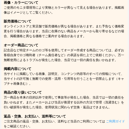
画像・カラーについて
ご使用のモニタ環境等により実物とカラーが異なって見える場合があります。掲載画
像はイメージとしてご覧ください。
販売価格について
オンラインストアと実店舗で販売価格が異なる場合があります。また予告なく価格変
更を行う場合があります。当店に在庫のない商品をメーカーから取り寄せるなどの場
合、掲載価格と異なる価格でご案内する場合があります。
オーダー商品について
記念品など特定チームのロゴ等を使用してオーダー作成する商品については、必ずお
客様自身でロゴ権利者（チーム責任者など）の承諾を得た上でご依頼ください。万一
無断使用によるトラブルが発生した場合、当店では一切の責任を負いかねます。
掲載内容について
当サイトに掲載している画像、説明文、コンテンツ内容等のすべての情報について、
当サイトの許可無く無断での使用・流用・引用等を行うことを一切禁止します（キャ
プチャ画像含む）。
商品の取り扱いについて
万一商品を本来の目的以外で使用して事故等が発生した場合、当店では一切の責任を
負いかねます。またメーカーおよび当店が推奨する以外の方法で管理（洗濯含む）を
行い破損等が発生した場合、使用状況に関わらず交換・返品はできません。
返品・交換、お支払い、送料等について
ご注文商品の返品・交換、お支払い、送料など当店のご利用については
ご利用ガイド
をご確認ください。