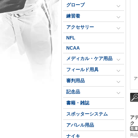
グローブ
練習着
アクセサリー
NFL
NCAA
メディカル・ケア用品
フィールド用具
ア
審判用品
記念品
書籍・雑誌
スポッターシステム
ア
ク
アパレル用品
商品
ナイキ