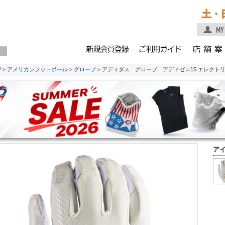
土・
P
>
アメリカンフットボール
>
グローブ
> アディダス グローブ アディゼロ15 エレクト
ア