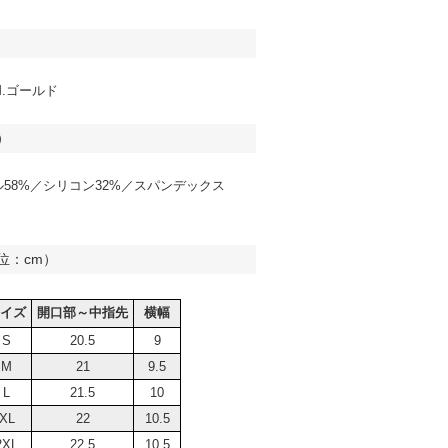
.ゴールド
）
58%／シリコン32%／スパンデックス
位：cm）
イズ
開口部～中指先
横幅
S
20.5
9
M
21
9.5
L
21.5
10
XL
22
10.5
2XL
22.5
10.5