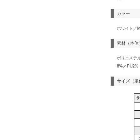
カラー
ホワイト／M
素材（本体
ポリエステル
8%／PU2%
サイズ（単
サ