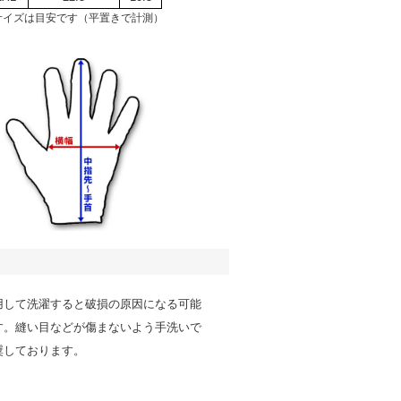
サイズは目安です（平置きで計測）
用して洗濯すると破損の原因になる可能
す。縫い目などが傷まないよう手洗いで
奨しております。