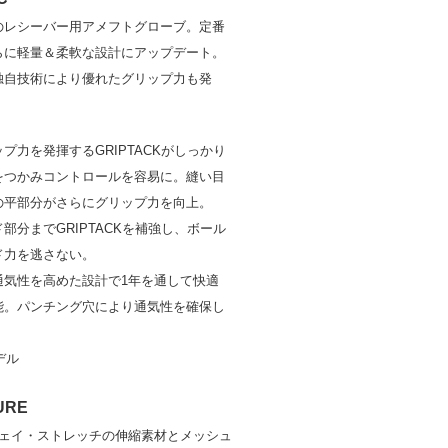
のレシーバー用アメフトグローブ。定番
らに軽量＆柔軟な設計にアップデート。
独自技術により優れたグリップ力も発
プ力を発揮するGRIPTACKがしっかり
をつかみコントロールを容易に。縫い目
の平部分がさらにグリップ力を向上。
部分までGRIPTACKを補強し、ボール
ド力を逃さない。
通気性を高めた設計で1年を通して快適
能。パンチング穴により通気性を確保し
。
デル
URE
ウェイ・ストレッチの伸縮素材とメッシュ