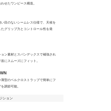
合わせたワンピース構造。
縫い目のないシームレス仕様で、天候を
したグリップ力とコントロール性を発
ション素材とスパンデックスで補強され
手首にスムーズにフィット。
OWN
い薄型のベルクロストラップで簡単にフ
グを調節可能。
ジション