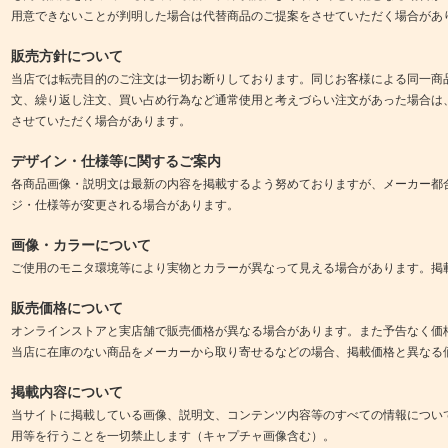
用意できないことが判明した場合は代替商品のご提案をさせていただく場合があ
販売方針について
当店では転売目的のご注文は一切お断りしております。同じお客様による同一商
文、繰り返し注文、買い占め行為など通常使用と考えづらい注文があった場合は
させていただく場合があります。
デザイン・仕様等に関するご案内
各商品画像・説明文は最新の内容を掲載するよう努めておりますが、メーカー都
ジ・仕様等が変更される場合があります。
画像・カラーについて
ご使用のモニタ環境等により実物とカラーが異なって見える場合があります。掲
販売価格について
オンラインストアと実店舗で販売価格が異なる場合があります。また予告なく価
当店に在庫のない商品をメーカーから取り寄せるなどの場合、掲載価格と異なる
掲載内容について
当サイトに掲載している画像、説明文、コンテンツ内容等のすべての情報につい
用等を行うことを一切禁止します（キャプチャ画像含む）。