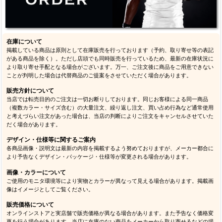
在庫について
掲載している商品は原則として在庫販売を行っております（予約、取り寄せ等の表記
がある商品を除く）。ただし店頭でも同時販売を行っているため、最新の在庫状況に
より取り寄せ手配となる場合がございます。万一、ご注文後に商品をご用意できない
ことが判明した場合は代替商品のご提案をさせていただく場合があります。
販売方針について
当店では転売目的のご注文は一切お断りしております。同じお客様による同一商品
（複数カラー・サイズ含む）の大量注文、繰り返し注文、買い占め行為など通常使用
と考えづらい注文があった場合は、当店の判断によりご注文をキャンセルさせていた
だく場合があります。
デザイン・仕様等に関するご案内
各商品画像・説明文は最新の内容を掲載するよう努めておりますが、メーカー都合に
より予告なくデザイン・パッケージ・仕様等が変更される場合があります。
画像・カラーについて
ご使用のモニタ環境等により実物とカラーが異なって見える場合があります。掲載画
像はイメージとしてご覧ください。
販売価格について
オンラインストアと実店舗で販売価格が異なる場合があります。また予告なく価格変
更を行う場合があります。当店に在庫のない商品をメーカーから取り寄せるなどの場