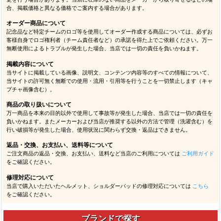
合、掲載価格と異なる価格でご案内する場合があります。
オーダー商品について
記念品など特定チームのロゴ等を使用してオーダー作成する商品については、必ずお
客様自身でロゴ権利者（チーム責任者など）の承諾を得た上でご依頼ください。万一
無断使用によるトラブルが発生した場合、当店では一切の責任を負いかねます。
掲載内容について
当サイトに掲載している画像、説明文、コンテンツ内容等のすべての情報について、
当サイトの許可無く無断での使用・流用・引用等を行うことを一切禁止します（キャ
プチャ画像含む）。
商品の取り扱いについて
万一商品を本来の目的以外で使用して事故等が発生した場合、当店では一切の責任を
負いかねます。またメーカーおよび当店が推奨する以外の方法で管理（洗濯含む）を
行い破損等が発生した場合、使用状況に関わらず交換・返品はできません。
返品・交換、お支払い、送料等について
ご注文商品の返品・交換、お支払い、送料など当店のご利用については
ご利用ガイド
をご確認ください。
修理対応について
当店で購入いただいたヘルメット、ショルダーパッドの修理対応については
こちら
をご確認ください。
ブランドで探す