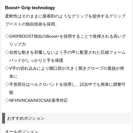
Boost+ Grip technology
柔軟性はそのままに接着剤のようなグリップを提供するグリップ
ブーストの独自技術を採用。
◇GRIPBOOST独自のBoost+を採用することで発揮される高いグ
リップ力
◇自然な動きを邪魔しないよう手の甲に配置された圧縮フォーム
パッドがしっかりと手を保護
◇V字の切れ込みにより開口部が大きく開きグローブの着脱が簡
単に
◇手首部分はベルクロバンドを採用し、試合中でも簡単に調整可
能
◇NFHS/NCAA/NOCSAE基準対応
おすすめポジション
オールポジション