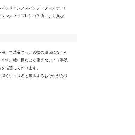
ル／シリコン／スパンデックス／ナイロ
レタン／ネオプレン（箇所により異な
使用して洗濯すると破損の原因になる可
ります。縫い目などが傷まないよう手洗
濯を推奨しております。
を強く引っ張ると破損するおそれがあり