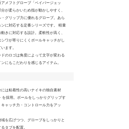
番アメフトグローブ「ベイパージェッ
部分が柔らかいため指が動かしやすく、
ル・グリップ力に優れるグローブ。あら
ョンに対応する定番シリーズです。 軽量
の動きに対応する設計。柔軟性が高く、
はシワが寄りにくくボールキャッチがし
ています。
ンドのロゴは角度によって文字が変わる
インにもこだわりを感じるアイテム。
分には粘着性の高いナイキの独自素材
grip+ を採用。ボールをしっかりグリップす
、キャッチ力・コントロール力をアッ
動域を広げつつ、グローブをしっかりと
するタブを配置。