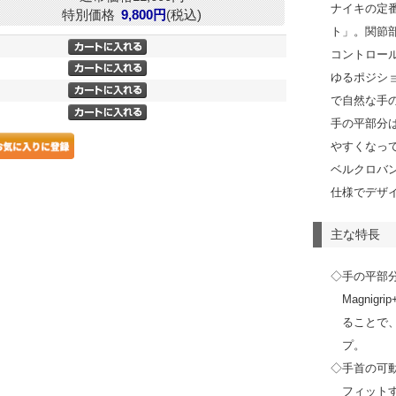
ナイキの定
特別価格
9,800円
(税込)
ト」。関節
コントロー
ゆるポジシ
で自然な手
手の平部分
やすくなっ
ベルクロバ
仕様でデザ
主な特長
◇手の平部
Magni
ることで
プ。
◇手首の可
フィット