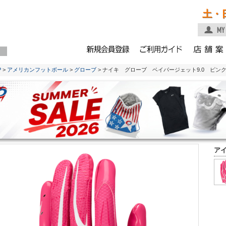
土・
P
>
アメリカンフットボール
>
グローブ
> ナイキ グローブ ベイパージェット9.0 ピン
ア