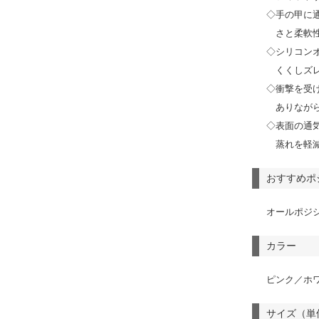
◇手の甲に
さと柔軟
◇シリコン
くくしズ
◇衝撃を受
ありなが
◇表面の通
蒸れを軽
おすすめポ
オールポジ
カラー
ピンク／ホ
サイズ（単