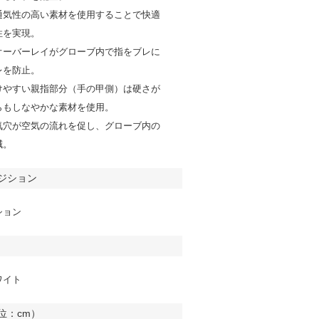
通気性の高い素材を使用することで快適
性を実現。
オーバーレイがグローブ内で指をブレに
レを防止。
けやすい親指部分（手の甲側）は硬さが
らもしなやかな素材を使用。
気穴が空気の流れを促し、グローブ内の
減。
ジション
ション
ワイト
位：cm）