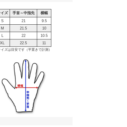
サイズ
手首～中指先
横幅
S
21
9.5
M
21.5
10
L
22
10.5
XL
22.5
11
サイズは目安です（平置きで計測）