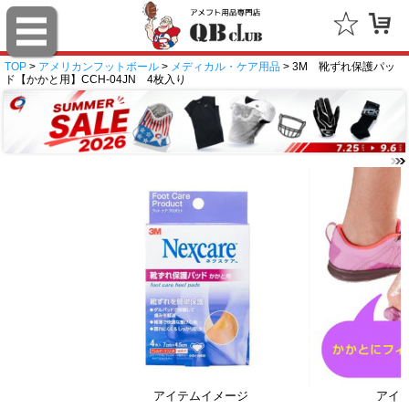
TOP
>
アメリカンフットボール
>
メディカル・ケア用品
> 3M 靴ずれ保護パッ
ド【かかと用】CCH-04JN 4枚入り
アイテムイメージ
アイ