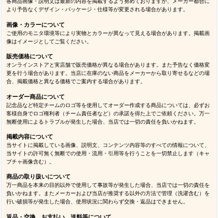
各商品画像・説明文は最新の内容を掲載するよう努めておりますが、メーカー都合に
より予告なくデザイン・パッケージ・仕様等が変更される場合があります。
画像・カラーについて
ご使用のモニタ環境等により実物とカラーが異なって見える場合があります。掲載画
像はイメージとしてご覧ください。
販売価格について
オンラインストアと実店舗で販売価格が異なる場合があります。また予告なく価格変
更を行う場合があります。当店に在庫のない商品をメーカーから取り寄せるなどの場
合、掲載価格と異なる価格でご案内する場合があります。
オーダー商品について
記念品など特定チームのロゴ等を使用してオーダー作成する商品については、必ずお
客様自身でロゴ権利者（チーム責任者など）の承諾を得た上でご依頼ください。万一
無断使用によるトラブルが発生した場合、当店では一切の責任を負いかねます。
掲載内容について
当サイトに掲載している画像、説明文、コンテンツ内容等のすべての情報について、
当サイトの許可無く無断での使用・流用・引用等を行うことを一切禁止します（キャ
プチャ画像含む）。
商品の取り扱いについて
万一商品を本来の目的以外で使用して事故等が発生した場合、当店では一切の責任を
負いかねます。またメーカーおよび当店が推奨する以外の方法で管理（洗濯含む）を
行い破損等が発生した場合、使用状況に関わらず交換・返品はできません。
返品・交換、お支払い、送料等について