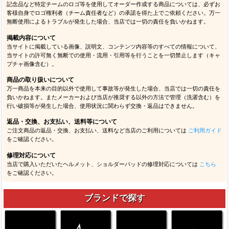
記念品など特定チームのロゴ等を使用してオーダー作成する商品については、必ずお
客様自身でロゴ権利者（チーム責任者など）の承諾を得た上でご依頼ください。万一
無断使用によるトラブルが発生した場合、当店では一切の責任を負いかねます。
掲載内容について
当サイトに掲載している画像、説明文、コンテンツ内容等のすべての情報について、
当サイトの許可無く無断での使用・流用・引用等を行うことを一切禁止します（キャ
プチャ画像含む）。
商品の取り扱いについて
万一商品を本来の目的以外で使用して事故等が発生した場合、当店では一切の責任を
負いかねます。またメーカーおよび当店が推奨する以外の方法で管理（洗濯含む）を
行い破損等が発生した場合、使用状況に関わらず交換・返品はできません。
返品・交換、お支払い、送料等について
ご注文商品の返品・交換、お支払い、送料など当店のご利用については
ご利用ガイド
をご確認ください。
修理対応について
当店で購入いただいたヘルメット、ショルダーパッドの修理対応については
こちら
をご確認ください。
ブランドで探す