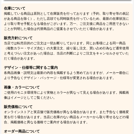
在庫について
掲載している商品は原則として在庫販売を行っております（予約、取り寄せ等の表記
がある商品を除く）。ただし店頭でも同時販売を行っているため、最新の在庫状況に
より取り寄せ手配となる場合がございます。万一、ご注文後に商品をご用意できない
ことが判明した場合は代替商品のご提案をさせていただく場合があります。
販売方針について
当店では転売目的のご注文は一切お断りしております。同じお客様による同一商品
（複数カラー・サイズ含む）の大量注文、繰り返し注文、買い占め行為など通常使用
と考えづらい注文があった場合は、当店の判断によりご注文をキャンセルさせていた
だく場合があります。
デザイン・仕様等に関するご案内
各商品画像・説明文は最新の内容を掲載するよう努めておりますが、メーカー都合に
より予告なくデザイン・パッケージ・仕様等が変更される場合があります。
画像・カラーについて
ご使用のモニタ環境等により実物とカラーが異なって見える場合があります。掲載画
像はイメージとしてご覧ください。
販売価格について
オンラインストアと実店舗で販売価格が異なる場合があります。また予告なく価格変
更を行う場合があります。当店に在庫のない商品をメーカーから取り寄せるなどの場
合、掲載価格と異なる価格でご案内する場合があります。
オーダー商品について