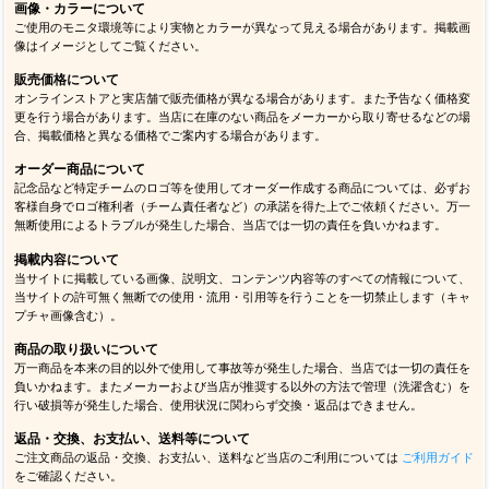
画像・カラーについて
ご使用のモニタ環境等により実物とカラーが異なって見える場合があります。掲載画
像はイメージとしてご覧ください。
販売価格について
オンラインストアと実店舗で販売価格が異なる場合があります。また予告なく価格変
更を行う場合があります。当店に在庫のない商品をメーカーから取り寄せるなどの場
合、掲載価格と異なる価格でご案内する場合があります。
オーダー商品について
記念品など特定チームのロゴ等を使用してオーダー作成する商品については、必ずお
客様自身でロゴ権利者（チーム責任者など）の承諾を得た上でご依頼ください。万一
無断使用によるトラブルが発生した場合、当店では一切の責任を負いかねます。
掲載内容について
当サイトに掲載している画像、説明文、コンテンツ内容等のすべての情報について、
当サイトの許可無く無断での使用・流用・引用等を行うことを一切禁止します（キャ
プチャ画像含む）。
商品の取り扱いについて
万一商品を本来の目的以外で使用して事故等が発生した場合、当店では一切の責任を
負いかねます。またメーカーおよび当店が推奨する以外の方法で管理（洗濯含む）を
行い破損等が発生した場合、使用状況に関わらず交換・返品はできません。
返品・交換、お支払い、送料等について
ご注文商品の返品・交換、お支払い、送料など当店のご利用については
ご利用ガイド
をご確認ください。