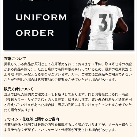
在庫について
掲載している商品は原則として在庫販売を行っております（予約、取り寄せ等の表記
がある商品を除く）。ただし店頭でも同時販売を行っているため、最新の在庫状況に
より取り寄せ手配となる場合がございます。万一、ご注文後に商品をご用意できない
ことが判明した場合は代替商品のご提案をさせていただく場合があります。
販売方針について
当店では転売目的のご注文は一切お断りしております。同じお客様による同一商品
（複数カラー・サイズ含む）の大量注文、繰り返し注文、買い占め行為など通常使用
と考えづらい注文があった場合は、当店の判断によりご注文をキャンセルさせていた
だく場合があります。
デザイン・仕様等に関するご案内
各商品画像・説明文は最新の内容を掲載するよう努めておりますが、メーカー都合に
より予告なくデザイン・パッケージ・仕様等が変更される場合があります。