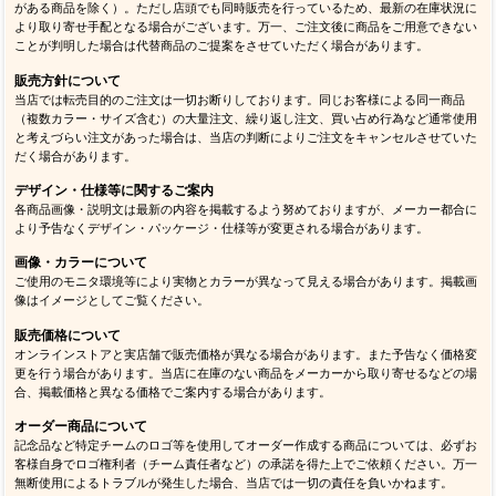
がある商品を除く）。ただし店頭でも同時販売を行っているため、最新の在庫状況に
より取り寄せ手配となる場合がございます。万一、ご注文後に商品をご用意できない
ことが判明した場合は代替商品のご提案をさせていただく場合があります。
販売方針について
当店では転売目的のご注文は一切お断りしております。同じお客様による同一商品
（複数カラー・サイズ含む）の大量注文、繰り返し注文、買い占め行為など通常使用
と考えづらい注文があった場合は、当店の判断によりご注文をキャンセルさせていた
だく場合があります。
デザイン・仕様等に関するご案内
各商品画像・説明文は最新の内容を掲載するよう努めておりますが、メーカー都合に
より予告なくデザイン・パッケージ・仕様等が変更される場合があります。
画像・カラーについて
ご使用のモニタ環境等により実物とカラーが異なって見える場合があります。掲載画
像はイメージとしてご覧ください。
販売価格について
オンラインストアと実店舗で販売価格が異なる場合があります。また予告なく価格変
更を行う場合があります。当店に在庫のない商品をメーカーから取り寄せるなどの場
合、掲載価格と異なる価格でご案内する場合があります。
オーダー商品について
記念品など特定チームのロゴ等を使用してオーダー作成する商品については、必ずお
客様自身でロゴ権利者（チーム責任者など）の承諾を得た上でご依頼ください。万一
無断使用によるトラブルが発生した場合、当店では一切の責任を負いかねます。