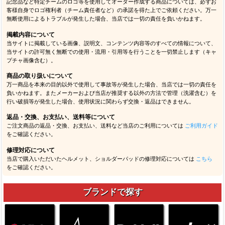
記念品など特定チームのロゴ等を使用してオーダー作成する商品については、必ずお
客様自身でロゴ権利者（チーム責任者など）の承諾を得た上でご依頼ください。万一
無断使用によるトラブルが発生した場合、当店では一切の責任を負いかねます。
掲載内容について
当サイトに掲載している画像、説明文、コンテンツ内容等のすべての情報について、
当サイトの許可無く無断での使用・流用・引用等を行うことを一切禁止します（キャ
プチャ画像含む）。
商品の取り扱いについて
万一商品を本来の目的以外で使用して事故等が発生した場合、当店では一切の責任を
負いかねます。またメーカーおよび当店が推奨する以外の方法で管理（洗濯含む）を
行い破損等が発生した場合、使用状況に関わらず交換・返品はできません。
返品・交換、お支払い、送料等について
ご注文商品の返品・交換、お支払い、送料など当店のご利用については
ご利用ガイド
をご確認ください。
修理対応について
当店で購入いただいたヘルメット、ショルダーパッドの修理対応については
こちら
をご確認ください。
ブランドで探す