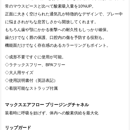
常のマウスピースと比べて酸素吸入量を10%UP。
正面に大きく空けられた通気孔が特徴的なデザインで、プレー中
に悩まされがちな息苦しさから開放してくれます。
もちろん歯や顎にかかる衝撃への耐久性もしっかり確保。
歯だけでなく唇の保護、口腔内の傷を予防する役割も。
機能面だけでなく存在感のあるカラーリングもポイント。
◇成形不要ですぐに使用が可能。
◇ラテックスフリー、BPAフリー
◇大人用サイズ
◇使用説明書付（英語表記）
◇着脱可能なストラップ付属
マックスエアフロー ブリージングチャネル
装着時に呼吸を妨げず、体内への酸素供給を最大化
リップガード