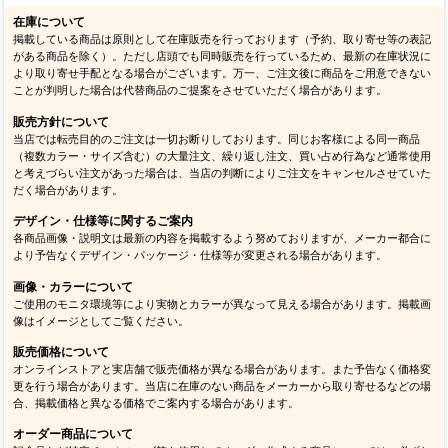
在庫について
掲載している商品は原則として在庫販売を行っております（予約、取り寄せ等の表記
がある商品を除く）。ただし店頭でも同時販売を行っているため、最新の在庫状況に
より取り寄せ手配となる場合がございます。万一、ご注文後に商品をご用意できない
ことが判明した場合は代替商品のご提案をさせていただく場合があります。
販売方針について
当店では転売目的のご注文は一切お断りしております。同じお客様による同一商品
（複数カラー・サイズ含む）の大量注文、繰り返し注文、買い占め行為など通常使用
と考えづらい注文があった場合は、当店の判断によりご注文をキャンセルさせていた
だく場合があります。
デザイン・仕様等に関するご案内
各商品画像・説明文は最新の内容を掲載するよう努めておりますが、メーカー都合に
より予告なくデザイン・パッケージ・仕様等が変更される場合があります。
画像・カラーについて
ご使用のモニタ環境等により実物とカラーが異なって見える場合があります。掲載画
像はイメージとしてご覧ください。
販売価格について
オンラインストアと実店舗で販売価格が異なる場合があります。また予告なく価格変
更を行う場合があります。当店に在庫のない商品をメーカーから取り寄せるなどの場
合、掲載価格と異なる価格でご案内する場合があります。
オーダー商品について