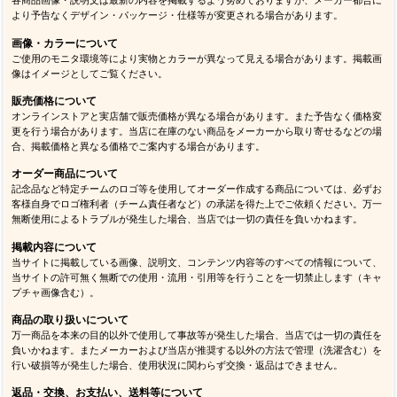
各商品画像・説明文は最新の内容を掲載するよう努めておりますが、メーカー都合に
より予告なくデザイン・パッケージ・仕様等が変更される場合があります。
画像・カラーについて
ご使用のモニタ環境等により実物とカラーが異なって見える場合があります。掲載画
像はイメージとしてご覧ください。
販売価格について
オンラインストアと実店舗で販売価格が異なる場合があります。また予告なく価格変
更を行う場合があります。当店に在庫のない商品をメーカーから取り寄せるなどの場
合、掲載価格と異なる価格でご案内する場合があります。
オーダー商品について
記念品など特定チームのロゴ等を使用してオーダー作成する商品については、必ずお
客様自身でロゴ権利者（チーム責任者など）の承諾を得た上でご依頼ください。万一
無断使用によるトラブルが発生した場合、当店では一切の責任を負いかねます。
掲載内容について
当サイトに掲載している画像、説明文、コンテンツ内容等のすべての情報について、
当サイトの許可無く無断での使用・流用・引用等を行うことを一切禁止します（キャ
プチャ画像含む）。
商品の取り扱いについて
万一商品を本来の目的以外で使用して事故等が発生した場合、当店では一切の責任を
負いかねます。またメーカーおよび当店が推奨する以外の方法で管理（洗濯含む）を
行い破損等が発生した場合、使用状況に関わらず交換・返品はできません。
返品・交換、お支払い、送料等について