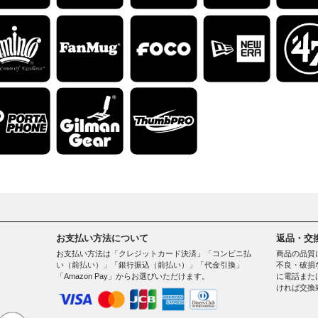
お支払い方法について
返品・交
お支払い方法は「クレジットカード決済」「コンビニ払
商品の品質
い（前払い）」「銀行振込（前払い）」「代金引換」
不良・破損
「Amazon Pay」からお選びいただけます。
に電話また
ければ交換
。