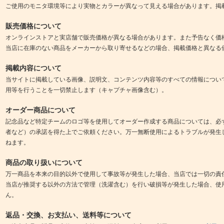
ご使用のモニタ環境等により実物とカラーが異なって見える場合があります。掲
販売価格について
オンラインストアと実店舗で販売価格が異なる場合があります。また予告なく価
当店に在庫のない商品をメーカーから取り寄せるなどの場合、掲載価格と異なる
掲載内容について
当サイトに掲載している画像、説明文、コンテンツ内容等のすべての情報につい
用等を行うことを一切禁止します（キャプチャ画像含む）。
オーダー商品について
記念品など特定チームのロゴ等を使用してオーダー作成する商品については、必
者など）の承諾を得た上でご依頼ください。万一無断使用によるトラブルが発生
ねます。
商品の取り扱いについて
万一商品を本来の目的以外で使用して事故等が発生した場合、当店では一切の責
当店が推奨する以外の方法で管理（洗濯含む）を行い破損等が発生した場合、使
ん。
返品・交換、お支払い、送料等について