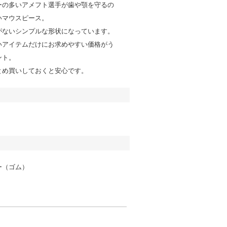
ーの多いアメフト選手が歯や顎を守るの
いマウスピース。
がないシンプルな形状になっています。
いアイテムだけにお求めやすい価格がう
ント。
とめ買いしておくと安心です。
ー（ゴム）